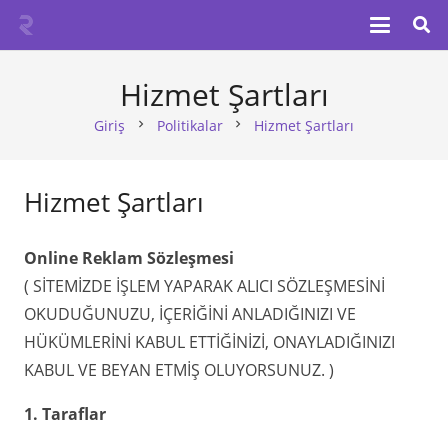
Hizmet Şartları
Giriş
Politikalar
Hizmet Şartları
chevron_right
chevron_right
Hizmet Şartları
Online Reklam Sözleşmesi
( SİTEMİZDE İŞLEM YAPARAK ALICI SÖZLEŞMESİNİ
OKUDUĞUNUZU, İÇERİĞİNİ ANLADIĞINIZI VE
HÜKÜMLERİNİ KABUL ETTİĞİNİZİ, ONAYLADIĞINIZI
KABUL VE BEYAN ETMİŞ OLUYORSUNUZ. )
1. Taraflar