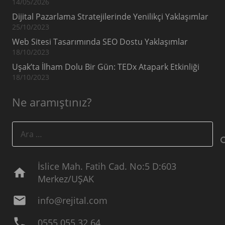
14/05/2026
Dijital Pazarlama Stratejilerinde Yenilikçi Yaklaşımlar
25/10/2023
Web Sitesi Tasarımında SEO Dostu Yaklaşımlar
18/10/2023
Uşak’ta İlham Dolu Bir Gün: TEDx Atapark Etkinliği
18/10/2023
Ne aramıştınız?
Arama:
İslice Mah. Fatih Cad. No:5 D:603
home
Merkez/UŞAK
mail
info@rejital.com
phone
0555 055 32 64