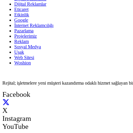
Dijital Reklamlar
Eticaret
Etkinlik
Google
İnternet Reklamcılığı
Pazarlama
Projelerimiz
Reklam
Sosyal Medya
Uşak
Web Sitesi
Woshion
Rejital; işletmelere yeni müşteri kazandırma odaklı hizmet sağlayan b
Facebook
X
Instagram
YouTube