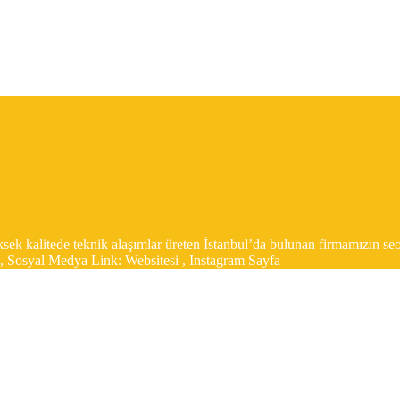
sek kalitede teknik alaşımlar üreten İstanbul’da bulunan firmamızın seo
ı, Sosyal Medya Link: Websitesi , Instagram Sayfa