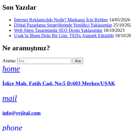
Son Yazılar
İnternet Reklamcılığı Nedir? Markanız İçin Rehber
14/05/2026
Dijital Pazarlama Stratejilerinde Yenilikçi Yaklaşımlar
25/10/20
Web Sitesi Tasarımında SEO Dostu Yaklaşımlar
18/10/2023
Uşak’ta İlham Dolu Bir Gün: TEDx Atapark Etkinliği
18/10/2
Ne aramıştınız?
Arama:
home
İslice Mah. Fatih Cad. No:5 D:603 Merkez/UŞAK
mail
info@rejital.com
phone