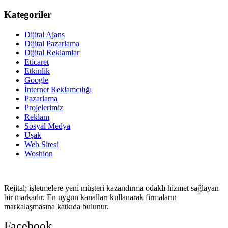
Kategoriler
Dijital Ajans
Dijital Pazarlama
Dijital Reklamlar
Eticaret
Etkinlik
Google
İnternet Reklamcılığı
Pazarlama
Projelerimiz
Reklam
Sosyal Medya
Uşak
Web Sitesi
Woshion
Rejital; işletmelere yeni müşteri kazandırma odaklı hizmet sağlayan
bir markadır. En uygun kanalları kullanarak firmaların
markalaşmasına katkıda bulunur.
Facebook