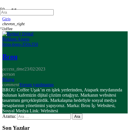
coffee
Giriş
chevron_right
coffee
Brou
access_time
23/02/2023
person
Rkaya
comment
Yorum yapılmamış
BROU Coffee Uşak’ın en işlek yerlerinden, Atapark meydanında
bulunan kafemizin dijital çözüm ortağıyız. Markanın websitesi
tasarımını gerçekleştirdik. Markalaşma hedefiyle sosyal medya
hesaplarının yönetimini yapıyoruz. Marka: Brou İş: Websitesi,
Sosyal Medya Link: Websitesi
Arama:
Son Yazılar