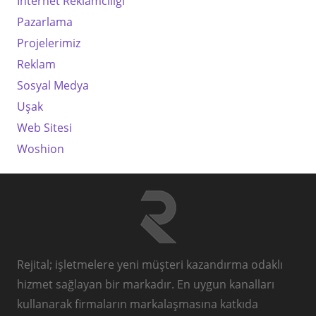
İnternet Reklamcılığı
Pazarlama
Projelerimiz
Reklam
Sosyal Medya
Uşak
Web Sitesi
Woshion
Rejital; işletmelere yeni müşteri kazandırma odaklı
hizmet sağlayan bir markadır. En uygun kanalları
kullanarak firmaların markalaşmasına katkıda