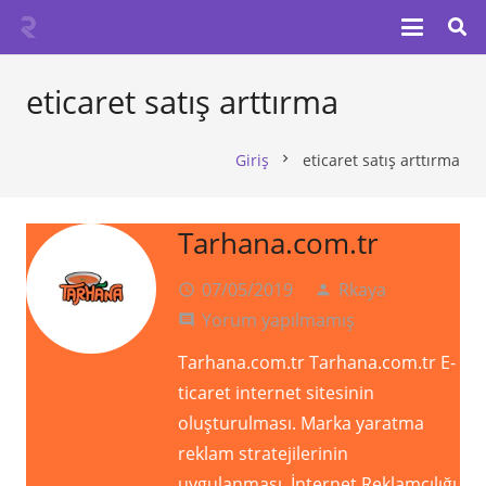
eticaret satış arttırma
Giriş
eticaret satış arttırma
chevron_right
Tarhana.com.tr
07/05/2019
Rkaya
access_time
person
Yorum yapılmamış
comment
Tarhana.com.tr Tarhana.com.tr E-
ticaret internet sitesinin
oluşturulması. Marka yaratma
reklam stratejilerinin
uygulanması. İnternet Reklamcılığı