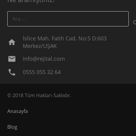
Arama:
İslice Mah. Fatih Cad. No:5 D:603
home
Merkez/UŞAK
mail
info@rejital.com
phone
0555 055 32 64
© 2018 Tüm Hakları Saklıdır.
Anasayfa
Blog