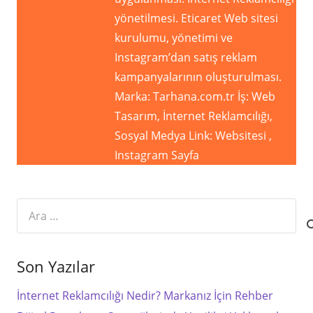
yönetilmesi. Eticaret Web sitesi
kurulumu, yönetimi ve
Instagram’dan satış reklam
kampanyalarının oluşturulması.
Marka: Tarhana.com.tr İş: Web
Tasarım, İnternet Reklamcılığı,
Sosyal Medya Link: Websitesi ,
Instagram Sayfa
Arama:
Son Yazılar
İnternet Reklamcılığı Nedir? Markanız İçin Rehber