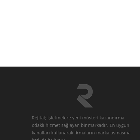
Rejital; işletmelere yeni müşteri kazandırma
odaklı hizmet sağlayan bir markadır. En uygun
kanalları kullanarak firmaların markalaşmasına