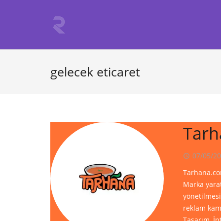
gelecek eticaret
Tarh
07/05/2
access_time
Tarhana.com
Marka yarat
yönetilmesi
reklam kam
Tasarım, İn