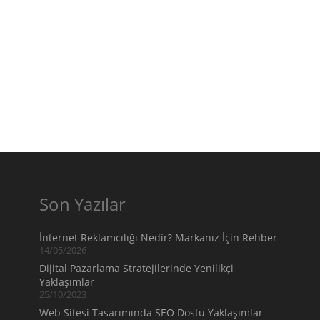
Son Yazılar
İnternet Reklamcılığı Nedir? Markanız İçin Rehber
14/05/2026
Dijital Pazarlama Stratejilerinde Yenilikçi
Yaklaşımlar
25/10/2023
Web Sitesi Tasarımında SEO Dostu Yaklaşımlar