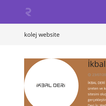
kolej website
İkbal
23/07/2
access_time
İKBAL DERİ 
üreten ve k
sitesini ol
gerçekleşti
Deri İş: We