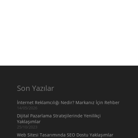
Son Yazılar
İnternet Reklamcılığı Nedir? Markanız İçin Rehber
14/05/2026
Dijital Pazarlama Stratejilerinde Yenilikçi
Yaklaşımlar
25/10/2023
Web Sitesi Tasarımında SEO Dostu Yaklaşımlar