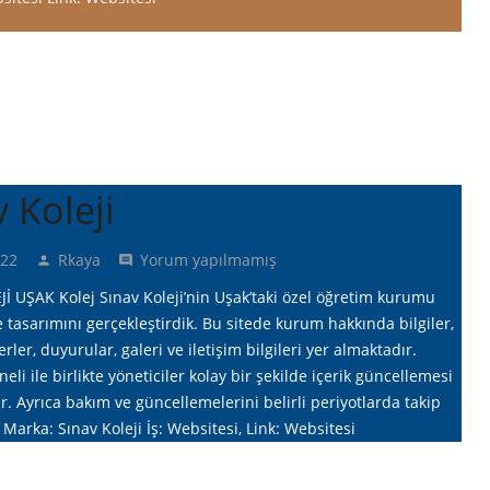
 Koleji
022
Rkaya
Yorum yapılmamış
person
comment
İ UŞAK Kolej Sınav Koleji’nin Uşak’taki özel öğretim kurumu
e tasarımını gerçekleştirdik. Bu sitede kurum hakkında bilgiler,
ler, duyurular, galeri ve iletişim bilgileri yer almaktadır.
li ile birlikte yöneticiler kolay bir şekilde içerik güncellemesi
. Ayrıca bakım ve güncellemelerini belirli periyotlarda takip
 Marka: Sınav Koleji İş: Websitesi, Link: Websitesi