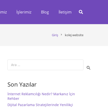
imiz
İşlerimiz
Blog
İletişim
Giriş
chevron_right
kolej website
Arama:
Son Yazılar
İnternet Reklamcılığı Nedir? Markanız İçin
Rehber
Dijital Pazarlama Stratejilerinde Yenilikçi