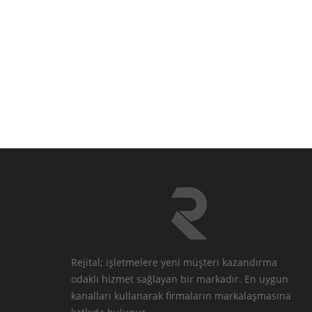
Rejital; işletmelere yeni müşteri kazandırma
odaklı hizmet sağlayan bir markadır. En uygun
kanalları kullanarak firmaların markalaşmasına