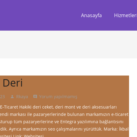
Anasayfa
Hizmetler
 Deri
023
Rkaya
Yorum yapılmamış
person
comment
E-Ticaret Hakiki deri ceket, deri mont ve deri aksesuarları
endi markası ile pazaryerlerinde bulunan markamızın e-ticaret
uşturup tüm pazaryerlerine ve Entegra yazılımına bağlantısını
rdik. Ayrıca markamızın seo çalışmalarını yürüttük. Marka: İkbal
bsitesi Link: Websitesi