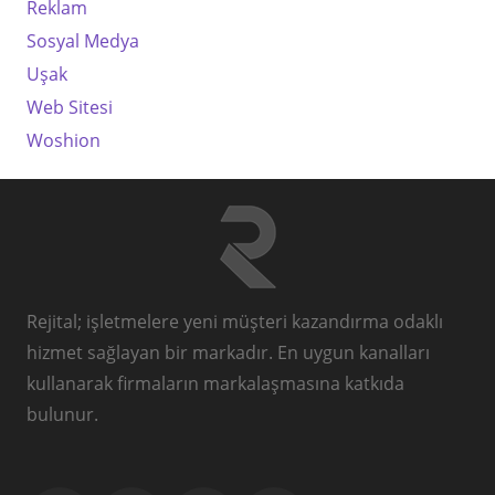
Reklam
Sosyal Medya
Uşak
Web Sitesi
Woshion
Rejital; işletmelere yeni müşteri kazandırma odaklı
hizmet sağlayan bir markadır. En uygun kanalları
kullanarak firmaların markalaşmasına katkıda
bulunur.