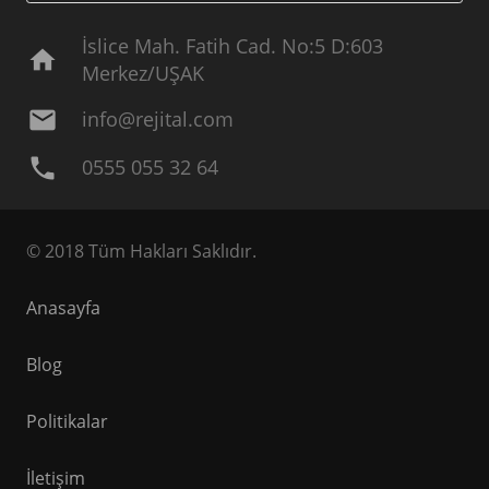
İslice Mah. Fatih Cad. No:5 D:603
home
Merkez/UŞAK
mail
info@rejital.com
phone
0555 055 32 64
© 2018 Tüm Hakları Saklıdır.
Anasayfa
Blog
Politikalar
İletişim