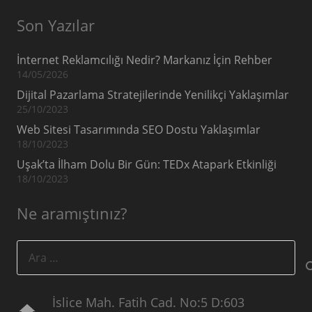
Son Yazılar
İnternet Reklamcılığı Nedir? Markanız İçin Rehber
14/05/2026
Dijital Pazarlama Stratejilerinde Yenilikçi Yaklaşımlar
25/10/2023
Web Sitesi Tasarımında SEO Dostu Yaklaşımlar
18/10/2023
Uşak’ta İlham Dolu Bir Gün: TEDx Atapark Etkinliği
18/10/2023
Ne aramıştınız?
Arama:
İslice Mah. Fatih Cad. No:5 D:603
home