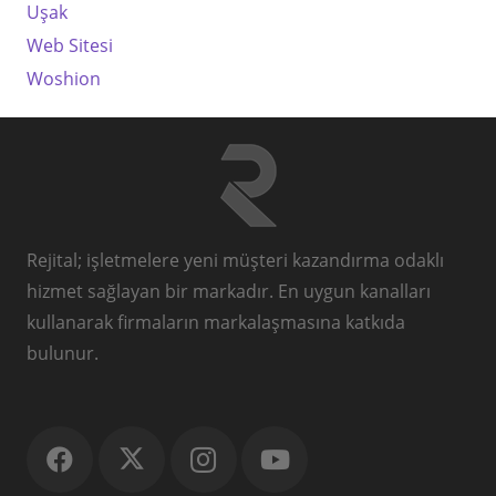
Uşak
Web Sitesi
Woshion
Rejital; işletmelere yeni müşteri kazandırma odaklı
hizmet sağlayan bir markadır. En uygun kanalları
kullanarak firmaların markalaşmasına katkıda
bulunur.