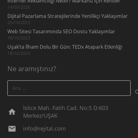
İnternet Reklamcılığı Nedir? Markanız İçin Rehber
14/05/2026
Dijital Pazarlama Stratejilerinde Yenilikçi Yaklaşımlar
25/10/2023
Web Sitesi Tasarımında SEO Dostu Yaklaşımlar
18/10/2023
Uşak’ta İlham Dolu Bir Gün: TEDx Atapark Etkinliği
18/10/2023
Ne aramıştınız?
Arama:
İslice Mah. Fatih Cad. No:5 D:603
home
Merkez/UŞAK
mail
info@rejital.com