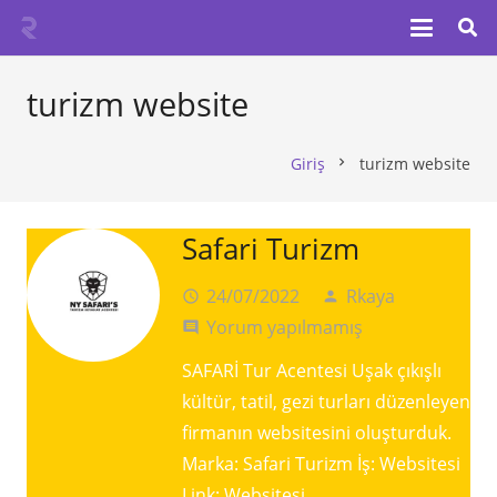
turizm website
Giriş
turizm website
chevron_right
Safari Turizm
24/07/2022
Rkaya
access_time
person
Yorum yapılmamış
comment
SAFARİ Tur Acentesi Uşak çıkışlı
kültür, tatil, gezi turları düzenleyen
firmanın websitesini oluşturduk.
Marka: Safari Turizm İş: Websitesi
Link: Websitesi