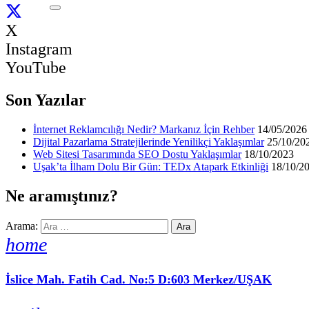
X
Instagram
YouTube
Son Yazılar
İnternet Reklamcılığı Nedir? Markanız İçin Rehber
14/05/2026
Dijital Pazarlama Stratejilerinde Yenilikçi Yaklaşımlar
25/10/20
Web Sitesi Tasarımında SEO Dostu Yaklaşımlar
18/10/2023
Uşak’ta İlham Dolu Bir Gün: TEDx Atapark Etkinliği
18/10/2
Ne aramıştınız?
Arama:
home
İslice Mah. Fatih Cad. No:5 D:603 Merkez/UŞAK