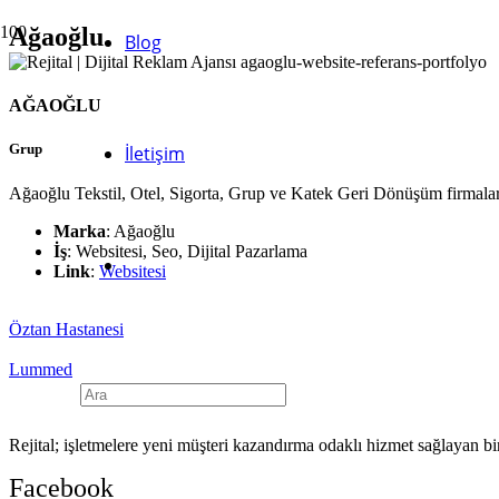
Ağaoğlu
Blog
AĞAOĞLU
Grup
İletişim
Ağaoğlu Tekstil, Otel, Sigorta, Grup ve Katek Geri Dönüşüm firmaların
Marka
: Ağaoğlu
İş
: Websitesi, Seo, Dijital Pazarlama
Link
:
Websitesi
Öztan Hastanesi
Lummed
Rejital; işletmelere yeni müşteri kazandırma odaklı hizmet sağlayan b
Facebook