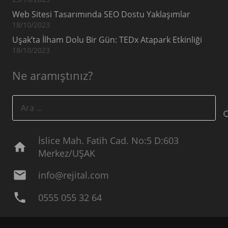
Web Sitesi Tasarımında SEO Dostu Yaklaşımlar
18/10/2023
Uşak’ta İlham Dolu Bir Gün: TEDx Atapark Etkinliği
18/10/2023
Ne aramıştınız?
Arama:
İslice Mah. Fatih Cad. No:5 D:603
home
Merkez/UŞAK
mail
info@rejital.com
phone
0555 055 32 64