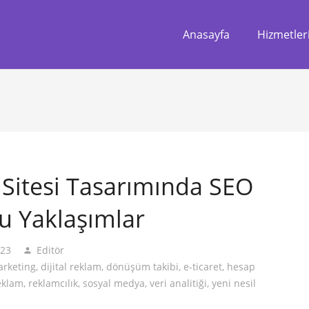
Anasayfa
Hizmetler
Sitesi Tasarımında SEO
u Yaklaşımlar
023
Editör
person
marketing
,
dijital reklam
,
dönüşüm takibi
,
e-ticaret
,
hesap
eklam
,
reklamcılık
,
sosyal medya
,
veri analitiği
,
yeni nesil