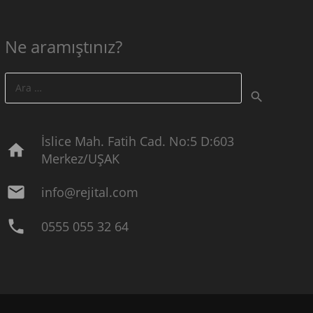
Ne aramıştınız?
Arama:
İslice Mah. Fatih Cad. No:5 D:603
home
Merkez/UŞAK
mail
info@rejital.com
phone
0555 055 32 64