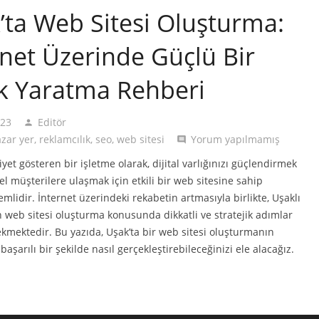
’ta Web Sitesi Oluşturma:
rnet Üzerinde Güçlü Bir
ık Yaratma Rehberi
023
Editör
person
zar yer
,
reklamcılık
,
seo
,
web sitesi
Yorum yapılmamış
comment
iyet gösteren bir işletme olarak, dijital varlığınızı güçlendirmek
el müşterilere ulaşmak için etkili bir web sitesine sahip
mlidir. İnternet üzerindeki rekabetin artmasıyla birlikte, Uşaklı
n web sitesi oluşturma konusunda dikkatli ve stratejik adımlar
kmektedir. Bu yazıda, Uşak’ta bir web sitesi oluşturmanın
aşarılı bir şekilde nasıl gerçekleştirebileceğinizi ele alacağız.