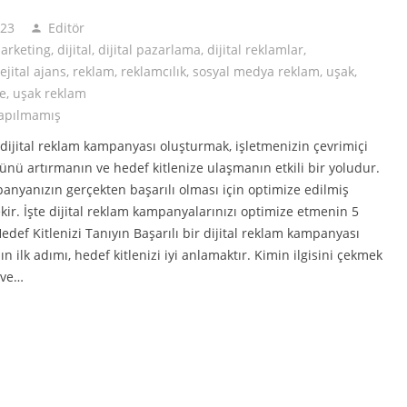
023
Editör
person
marketing
,
dijital
,
dijital pazarlama
,
dijital reklamlar
,
ejital ajans
,
reklam
,
reklamcılık
,
sosyal medya reklam
,
uşak
,
e
,
uşak reklam
apılmamış
r dijital reklam kampanyası oluşturmak, işletmenizin çevrimiçi
nü artırmanın ve hedef kitlenize ulaşmanın etkili bir yoludur.
nyanızın gerçekten başarılı olması için optimize edilmiş
kir. İşte dijital reklam kampanyalarınızı optimize etmenin 5
edef Kitlenizi Tanıyın Başarılı bir dijital reklam kampanyası
n ilk adımı, hedef kitlenizi iyi anlamaktır. Kimin ilgisini çekmek
 ve…