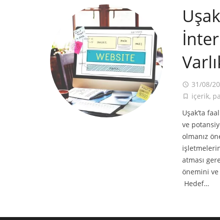
Uşak
İnte
Varl
31/08/2
access_time
içerik
,
pa
turned_in_not
Uşak’ta faal
ve potansiy
olmanız öne
işletmeleri
atması gere
önemini ve b
Hedef…