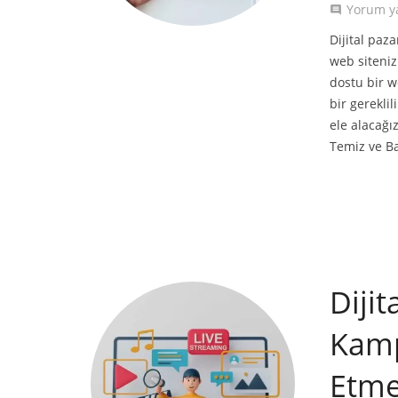
Yorum y
comment
Dijital paz
web siteni
dostu bir w
bir gerekli
ele alacağı
Temiz ve B
Diji
Kamp
Etme