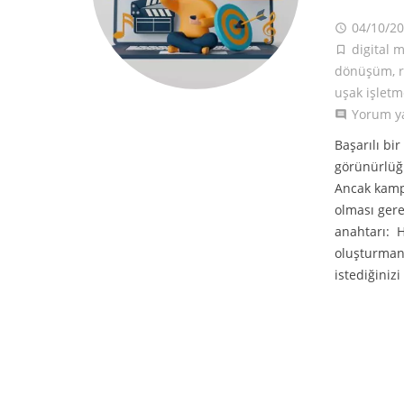
04/10/2
access_time
digital 
turned_in_not
dönüşüm
,
r
uşak işletm
Yorum y
comment
Başarılı bi
görünürlüğü
Ancak kampa
olması gere
anahtarı: H
oluşturmanı
istediğinizi