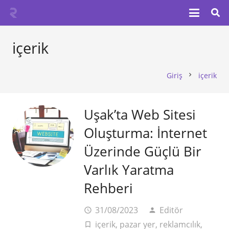
içerik
Giriş
içerik
chevron_right
Uşak’ta Web Sitesi
Oluşturma: İnternet
Üzerinde Güçlü Bir
Varlık Yaratma
Rehberi
31/08/2023
Editör
access_time
person
içerik
,
pazar yer
,
reklamcılık
,
turned_in_not