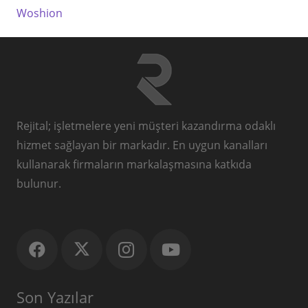
Woshion
Rejital; işletmelere yeni müşteri kazandırma odaklı
hizmet sağlayan bir markadır. En uygun kanalları
kullanarak firmaların markalaşmasına katkıda
bulunur.
Son Yazılar