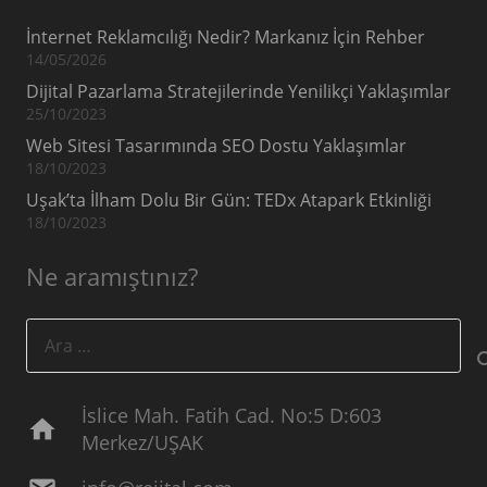
İnternet Reklamcılığı Nedir? Markanız İçin Rehber
14/05/2026
Dijital Pazarlama Stratejilerinde Yenilikçi Yaklaşımlar
25/10/2023
Web Sitesi Tasarımında SEO Dostu Yaklaşımlar
18/10/2023
Uşak’ta İlham Dolu Bir Gün: TEDx Atapark Etkinliği
18/10/2023
Ne aramıştınız?
Arama:
İslice Mah. Fatih Cad. No:5 D:603
home
Merkez/UŞAK