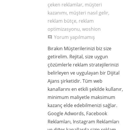
çeken reklamlar
,
müşteri
kazanımı
,
müşteri nasıl gelir
,
reklam bütçe
,
reklam
optimizasyonu
,
woshion
Yorum yapılmamış
comment
Bırakın Müşterilerinizi biz size
getirelim. Rejital, size uygun
çözümlerle reklam stratejilerinizi
belirleyen ve uygulayan bir Dijital
Ajans şirketidir. Tüm web
kanallarını en etkili şekilde kullanır,
minimum maliyetle maksimum
kazanç elde edebilmenizi sağlar.
Google Adwords, Facebook
Reklamları, Instagram Reklamları
ve diğer kanallarda sizin reklam