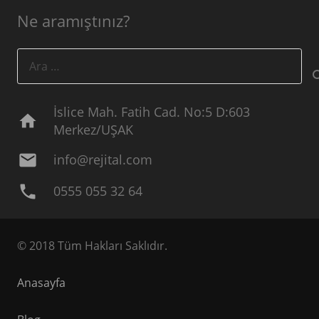
Ne aramıştınız?
Arama:
İslice Mah. Fatih Cad. No:5 D:603
home
Merkez/UŞAK
mail
info@rejital.com
phone
0555 055 32 64
© 2018 Tüm Hakları Saklıdır.
Anasayfa