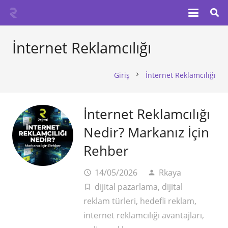
İnternet Reklamcılığı
Giriş
İnternet Reklamcılığı
chevron_right
İnternet Reklamcılığı
Nedir? Markanız İçin
Rehber
14/05/2026
Rkaya
access_time
person
dijital pazarlama
,
dijital
turned_in_not
reklam türleri
,
hedefli reklam
,
internet reklamcılığı avantajları
,