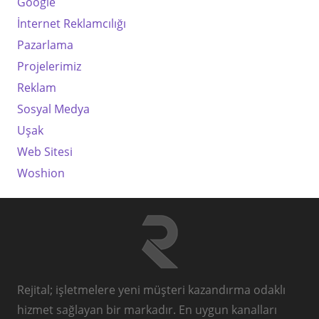
Google
İnternet Reklamcılığı
Pazarlama
Projelerimiz
Reklam
Sosyal Medya
Uşak
Web Sitesi
Woshion
Rejital; işletmelere yeni müşteri kazandırma odaklı
hizmet sağlayan bir markadır. En uygun kanalları