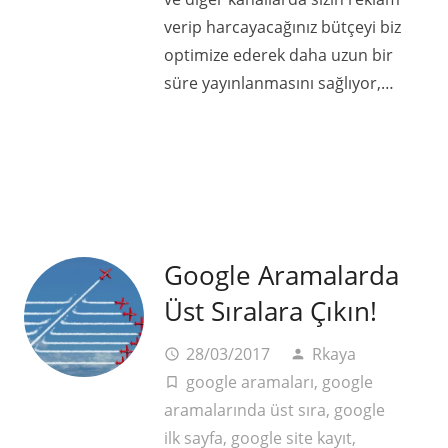
verip harcayacağınız bütçeyi biz
optimize ederek daha uzun bir
süre yayınlanmasını sağlıyor,…
Google Aramalarda
Üst Sıralara Çıkın!
28/03/2017
Rkaya
access_time
person
google aramaları
,
google
turned_in_not
aramalarında üst sıra
,
google
ilk sayfa
,
google site kayıt
,