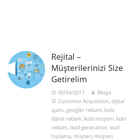
Rejital –
Müşterilerinizi Size
Getirelim
05/04/2017
Rkaya
access_time
person
Customer Acquisition
,
dijital
turned_in_not
ajans
,
googler reklam
,
kobi
dijital reklam
,
kobi müşteri
,
kobi
reklam
,
lead generation
,
lead
toplama
,
müşteri
,
müşteri