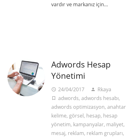
vardır ve markanız için…
Adwords Hesap
Yönetimi
24/04/2017
Rkaya
access_time
person
adwords
,
adwords hesabı
,
turned_in_not
adwords optimizasyon
,
anahtar
kelime
,
görsel
,
hesap
,
hesap
yönetim
,
kampanyalar
,
maliyet
,
mesaj
,
reklam
,
reklam grupları
,