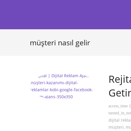
müşteri nasıl gelir
Rejit
Geti
access_time
turned_in_no
dijital rekl
müşteri
,
mü