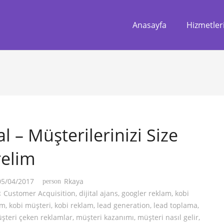
Anasayfa
Hizmetler
al – Müşterilerinizi Size
relim
05/04/2017
Rkaya
person
Customer Acquisition
,
dijital ajans
,
googler reklam
,
kobi
t
am
,
kobi müşteri
,
kobi reklam
,
lead generation
,
lead toplama
,
şteri çeken reklamlar
,
müşteri kazanımı
,
müşteri nasıl gelir
,