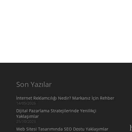
Son Yazılar
İnternet Reklamcılığı Nedir? Markanız İçin Rehber
14/05/2026
Dijital Pazarlama Stratejilerinde Yenilikçi
Yaklaşımlar
25/10/2023
Web Sitesi Tasarımında SEO Dostu Yaklaşımlar