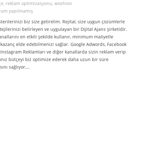
çe
,
reklam optimizasyonu
,
woshion
rum yapılmamış
erilerinizi biz size getirelim. Rejital, size uygun çözümlerle
ejilerinizi belirleyen ve uygulayan bir Dijital Ajans şirketidir.
allarını en etkili şekilde kullanır, minimum maliyetle
azanç elde edebilmenizi sağlar. Google Adwords, Facebook
 Instagram Reklamları ve diğer kanallarda sizin reklam verip
nız bütçeyi biz optimize ederek daha uzun bir süre
ını sağlıyor,…