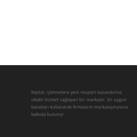
Rejital; işletmelere yeni müşteri kazandırma
odaklı hizmet sağlayan bir markadır. En uygun
kanalları kullanarak firmaların markalaşmasına
katkıda bulunur.