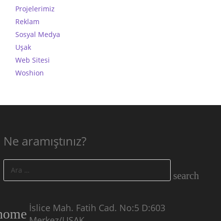
Projelerimiz
Reklam
Sosyal Medya
Uşak
Web Sitesi
Woshion
Ne aramıştınız?
Arama:
İslice Mah. Fatih Cad. No:5 D:603
home
Merkez/UŞAK