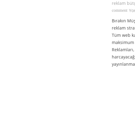
reklam büt
Yo
comment
Bırakın Müşt
reklam strat
Tüm web kan
maksimum k
Reklamları,
harcayacağı
yayınlanmas