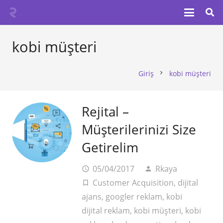
kobi müşteri
Giriş
kobi müşteri
chevron_right
Rejital –
Müşterilerinizi Size
Getirelim
05/04/2017
Rkaya
access_time
person
Customer Acquisition
,
dijital
turned_in_not
ajans
,
googler reklam
,
kobi
dijital reklam
,
kobi müşteri
,
kobi