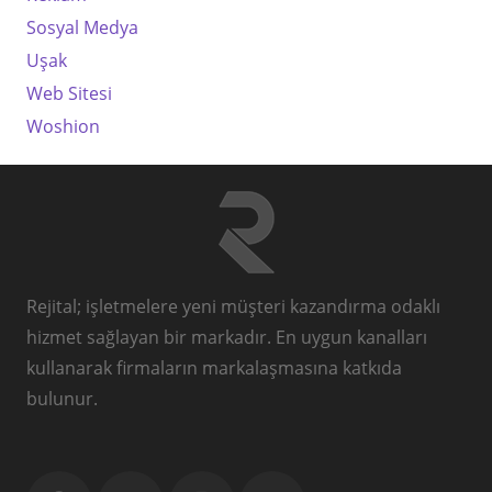
Sosyal Medya
Uşak
Web Sitesi
Woshion
Rejital; işletmelere yeni müşteri kazandırma odaklı
hizmet sağlayan bir markadır. En uygun kanalları
kullanarak firmaların markalaşmasına katkıda
bulunur.