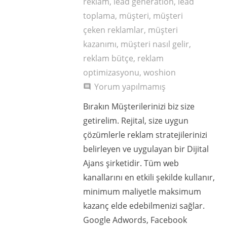
reklam
,
lead generation
,
lead
toplama
,
müşteri
,
müşteri
çeken reklamlar
,
müşteri
kazanımı
,
müşteri nasıl gelir
,
reklam bütçe
,
reklam
optimizasyonu
,
woshion
Yorum yapılmamış
comment
Bırakın Müşterilerinizi biz size
getirelim. Rejital, size uygun
çözümlerle reklam stratejilerinizi
belirleyen ve uygulayan bir Dijital
Ajans şirketidir. Tüm web
kanallarını en etkili şekilde kullanır,
minimum maliyetle maksimum
kazanç elde edebilmenizi sağlar.
Google Adwords, Facebook