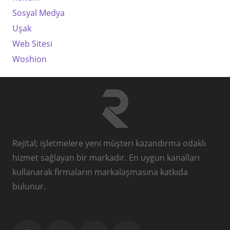
Sosyal Medya
Uşak
Web Sitesi
Woshion
Rejital; işletmelere yeni müşteri kazandırma odaklı
hizmet sağlayan bir markadır. En uygun kanalları
kullanarak firmaların markalaşmasına katkıda
bulunur.