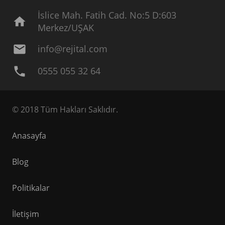
İslice Mah. Fatih Cad. No:5 D:603
home
Merkez/UŞAK
mail
info@rejital.com
phone
0555 055 32 64
© 2018 Tüm Hakları Saklıdır.
Anasayfa
Blog
Politikalar
İletişim