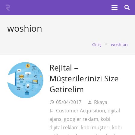
woshion
Giriş
woshion
chevron_right
Rejital –
Müşterilerinizi Size
Getirelim
05/04/2017
Rkaya
access_time
person
Customer Acquisition
,
dijital
turned_in_not
ajans
,
googler reklam
,
kobi
dijital reklam
,
kobi müşteri
,
kobi