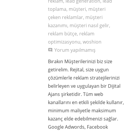
reklam
,
lead generation
,
lead
toplama
,
müşteri
,
müşteri
çeken reklamlar
,
müşteri
kazanımı
,
müşteri nasıl gelir
,
reklam bütçe
,
reklam
optimizasyonu
,
woshion
Yorum yapılmamış
comment
Bırakın Müşterilerinizi biz size
getirelim. Rejital, size uygun
çözümlerle reklam stratejilerinizi
belirleyen ve uygulayan bir Dijital
Ajans şirketidir. Tüm web
kanallarını en etkili şekilde kullanır,
minimum maliyetle maksimum
kazanç elde edebilmenizi sağlar.
Google Adwords, Facebook