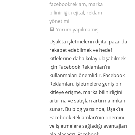
facebookreklam
,
marka
bilinirliği
,
rejital
,
reklam
yönetimi
Yorum yapılmamış
comment
Uşak’ta işletmelerin dijital pazarda
rekabet edebilmek ve hedef
kitlelerine daha kolay ulaşabilmek
için Facebook Reklamları’nı
kullanmaları önemlidir. Facebook
Reklamları, işletmelere geniş bir
kitleye erişme, marka bilinirliğini
artırma ve satışları artırma imkanı
sunar. Bu blog yazısında, Uşak’ta
Facebook Reklamları’nın önemini
ve işletmelere sağladığı avantajları
ele alacağız. Facebook