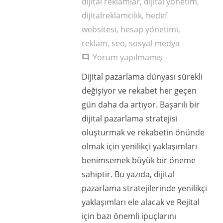
dijital reklamlar
,
dijital yönetim
,
dijitalreklamcılık
,
hedef
websitesi
,
hesap yönetimi
,
reklam
,
seo
,
sosyal medya
Yorum yapılmamış
comment
Dijital pazarlama dünyası sürekli
değişiyor ve rekabet her geçen
gün daha da artıyor. Başarılı bir
dijital pazarlama stratejisi
oluşturmak ve rekabetin önünde
olmak için yenilikçi yaklaşımları
benimsemek büyük bir öneme
sahiptir. Bu yazıda, dijital
pazarlama stratejilerinde yenilikçi
yaklaşımları ele alacak ve Rejital
için bazı önemli ipuçlarını