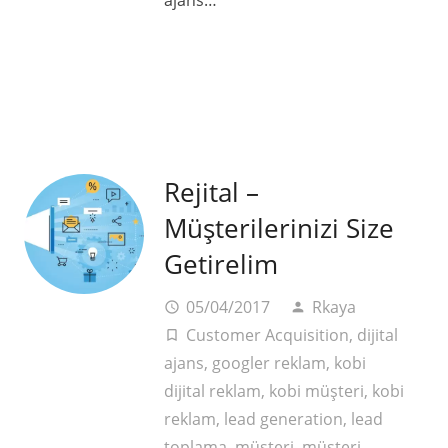
Rejital –
Müşterilerinizi Size
Getirelim
05/04/2017
Rkaya
access_time
person
Customer Acquisition
,
dijital
turned_in_not
ajans
,
googler reklam
,
kobi
dijital reklam
,
kobi müşteri
,
kobi
reklam
,
lead generation
,
lead
toplama
,
müşteri
,
müşteri