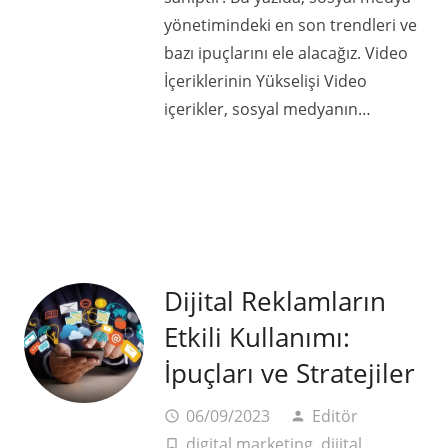
yönetimindeki en son trendleri ve
bazı ipuçlarını ele alacağız. Video
İçeriklerinin Yükselişi Video
içerikler, sosyal medyanın…
Dijital Reklamların
Etkili Kullanımı:
İpuçları ve Stratejiler
06/09/2023
Editör
access_time
person
digital marketing
,
dijital
turned_in_not