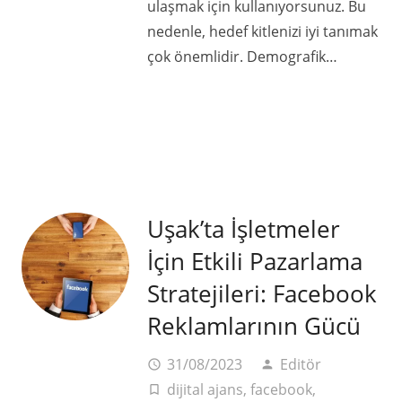
ulaşmak için kullanıyorsunuz. Bu
nedenle, hedef kitlenizi iyi tanımak
çok önemlidir. Demografik…
Uşak’ta İşletmeler
İçin Etkili Pazarlama
Stratejileri: Facebook
Reklamlarının Gücü
31/08/2023
Editör
access_time
person
dijital ajans
,
facebook
,
turned_in_not