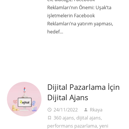
Reklamları’nın Önemi: Uşak’ta
işletmelerin Facebook
Reklamları’na yatırım yapması,
hedef…
Dijital Pazarlama İçin
Dijital Ajans
24/11/2022
Rkaya
access_time
person
360 ajans
,
dijital ajans
,
turned_in_not
performans pazarlama
,
yeni