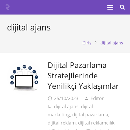
dijital ajans
Giriş
dijital ajans
chevron_right
Dijital Pazarlama
Stratejilerinde
Yenilikçi Yaklaşımlar
25/10/2023
Editör
access_time
person
dijital ajans
,
dijital
turned_in_not
marketing
,
dijital pazarlama
,
dijital reklam
,
dijital reklamcılık
,