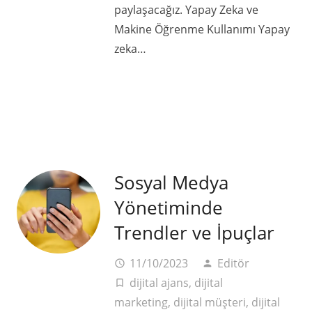
paylaşacağız. Yapay Zeka ve
Makine Öğrenme Kullanımı Yapay
zeka…
Sosyal Medya
Yönetiminde
Trendler ve İpuçlar
11/10/2023
Editör
access_time
person
dijital ajans
,
dijital
turned_in_not
marketing
,
dijital müşteri
,
dijital