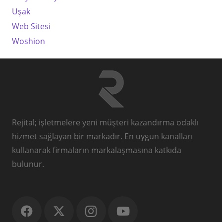
Uşak
Web Sitesi
Woshion
Rejital; işletmelere yeni müşteri kazandırma odaklı
hizmet sağlayan bir markadır. En uygun kanalları
kullanarak firmaların markalaşmasına katkıda
bulunur.