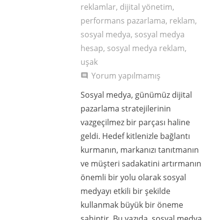
reklamlar
,
dijital yönetim
,
performans pazarlama
,
reklam
,
sosyal medya
,
sosyal medya
hesap
,
sosyal medya reklam
,
uşak
Yorum yapılmamış
comment
Sosyal medya, günümüz dijital
pazarlama stratejilerinin
vazgeçilmez bir parçası haline
geldi. Hedef kitlenizle bağlantı
kurmanın, markanızı tanıtmanın
ve müşteri sadakatini artırmanın
önemli bir yolu olarak sosyal
medyayı etkili bir şekilde
kullanmak büyük bir öneme
sahiptir. Bu yazıda, sosyal medya