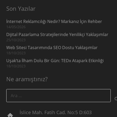
Son Yazılar
İnternet Reklamcılığı Nedir? Markanız İçin Rehber
14/05/2026
Dijital Pazarlama Stratejilerinde Yenilikçi Yaklaşımlar
25/10/2023
Web Sitesi Tasarımında SEO Dostu Yaklaşımlar
18/10/2023
Uşak’ta İlham Dolu Bir Gün: TEDx Atapark Etkinliği
18/10/2023
Ne aramıştınız?
Arama:
İslice Mah. Fatih Cad. No:5 D:603
home