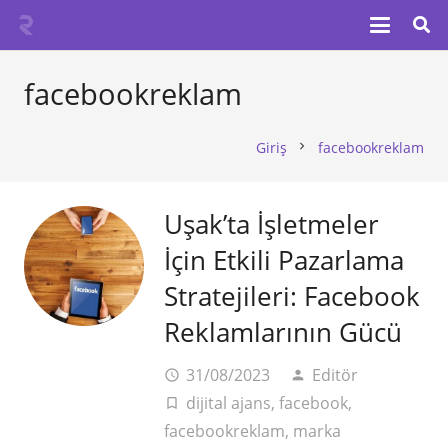
facebookreklam
Giriş
facebookreklam
chevron_right
Uşak’ta İşletmeler
İçin Etkili Pazarlama
Stratejileri: Facebook
Reklamlarının Gücü
31/08/2023
Editör
access_time
person
dijital ajans
,
facebook
,
turned_in_not
facebookreklam
,
marka