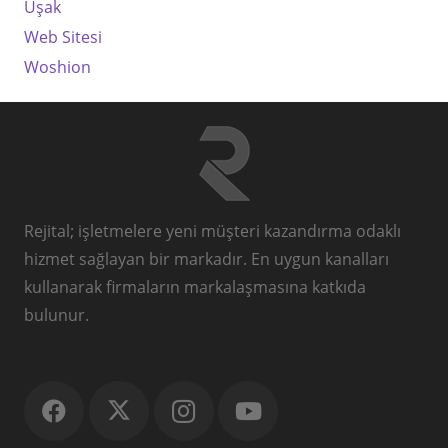
Uşak
Web Sitesi
Woshion
Rejital; işletmelere yeni müşteri kazandırma odaklı
hizmet sağlayan bir markadır. En uygun kanalları
kullanarak firmaların markalaşmasına katkıda
bulunur.