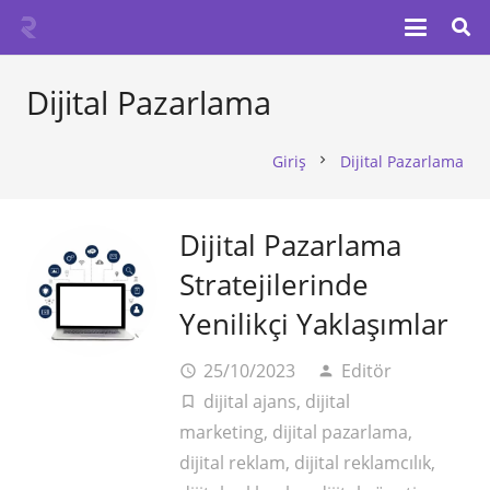
Dijital Pazarlama
Giriş
Dijital Pazarlama
chevron_right
Dijital Pazarlama
Stratejilerinde
Yenilikçi Yaklaşımlar
25/10/2023
Editör
access_time
person
dijital ajans
,
dijital
turned_in_not
marketing
,
dijital pazarlama
,
dijital reklam
,
dijital reklamcılık
,