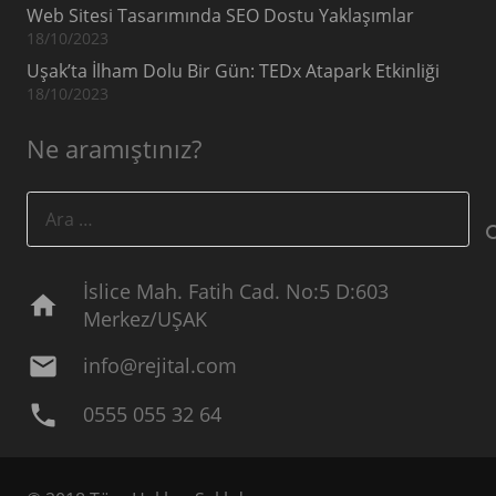
Web Sitesi Tasarımında SEO Dostu Yaklaşımlar
18/10/2023
Uşak’ta İlham Dolu Bir Gün: TEDx Atapark Etkinliği
18/10/2023
Ne aramıştınız?
Arama:
İslice Mah. Fatih Cad. No:5 D:603
home
Merkez/UŞAK
mail
info@rejital.com
phone
0555 055 32 64