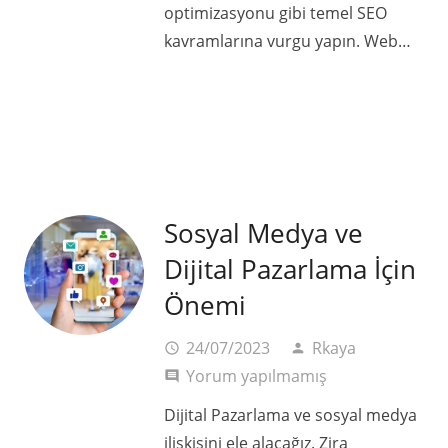
optimizasyonu gibi temel SEO
kavramlarına vurgu yapın. Web…
Sosyal Medya ve
Dijital Pazarlama İçin
Önemi
24/07/2023
Rkaya
access_time
person
Yorum yapılmamış
comment
Dijital Pazarlama ve sosyal medya
ilişkisini ele alacağız. Zira