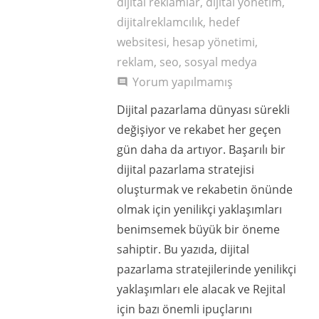
dijital reklamlar
,
dijital yönetim
,
dijitalreklamcılık
,
hedef
websitesi
,
hesap yönetimi
,
reklam
,
seo
,
sosyal medya
Yorum yapılmamış
comment
Dijital pazarlama dünyası sürekli
değişiyor ve rekabet her geçen
gün daha da artıyor. Başarılı bir
dijital pazarlama stratejisi
oluşturmak ve rekabetin önünde
olmak için yenilikçi yaklaşımları
benimsemek büyük bir öneme
sahiptir. Bu yazıda, dijital
pazarlama stratejilerinde yenilikçi
yaklaşımları ele alacak ve Rejital
için bazı önemli ipuçlarını