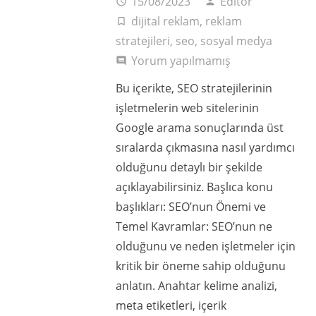
15/08/2023
Editör
access_time
person
dijital reklam
,
reklam
turned_in_not
stratejileri
,
seo
,
sosyal medya
Yorum yapılmamış
comment
Bu içerikte, SEO stratejilerinin
işletmelerin web sitelerinin
Google arama sonuçlarında üst
sıralarda çıkmasına nasıl yardımcı
olduğunu detaylı bir şekilde
açıklayabilirsiniz. Başlıca konu
başlıkları: SEO’nun Önemi ve
Temel Kavramlar: SEO’nun ne
olduğunu ve neden işletmeler için
kritik bir öneme sahip olduğunu
anlatın. Anahtar kelime analizi,
meta etiketleri, içerik