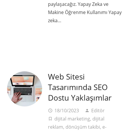
paylaşacağız. Yapay Zeka ve
Makine Öğrenme Kullanımı Yapay
zeka…
Web Sitesi
Tasarımında SEO
Dostu Yaklaşımlar
18/10/2023
Editör
access_time
person
dijital marketing
,
dijital
turned_in_not
reklam
,
dönüşüm takibi
,
e-