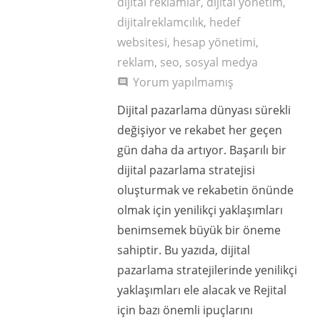
dijital reklamlar
,
dijital yönetim
,
dijitalreklamcılık
,
hedef
websitesi
,
hesap yönetimi
,
reklam
,
seo
,
sosyal medya
Yorum yapılmamış
comment
Dijital pazarlama dünyası sürekli
değişiyor ve rekabet her geçen
gün daha da artıyor. Başarılı bir
dijital pazarlama stratejisi
oluşturmak ve rekabetin önünde
olmak için yenilikçi yaklaşımları
benimsemek büyük bir öneme
sahiptir. Bu yazıda, dijital
pazarlama stratejilerinde yenilikçi
yaklaşımları ele alacak ve Rejital
için bazı önemli ipuçlarını