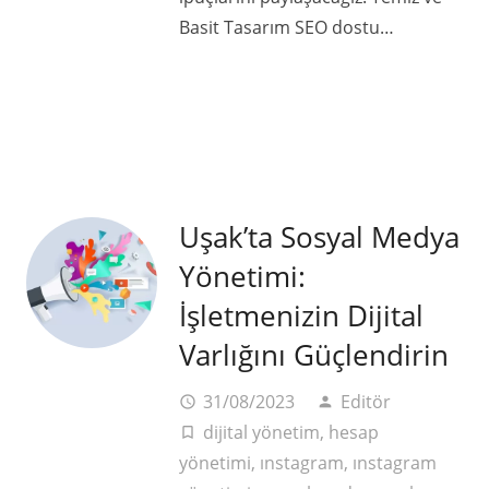
Basit Tasarım SEO dostu…
Uşak’ta Sosyal Medya
Yönetimi:
İşletmenizin Dijital
Varlığını Güçlendirin
31/08/2023
Editör
access_time
person
dijital yönetim
,
hesap
turned_in_not
yönetimi
,
ınstagram
,
ınstagram