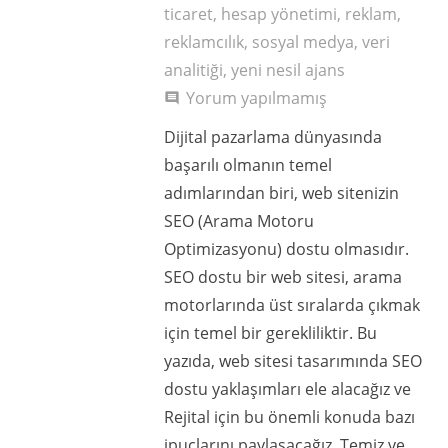
ticaret
,
hesap yönetimi
,
reklam
,
reklamcılık
,
sosyal medya
,
veri
analitiği
,
yeni nesil ajans
Yorum yapılmamış
comment
Dijital pazarlama dünyasında
başarılı olmanın temel
adımlarından biri, web sitenizin
SEO (Arama Motoru
Optimizasyonu) dostu olmasıdır.
SEO dostu bir web sitesi, arama
motorlarında üst sıralarda çıkmak
için temel bir gerekliliktir. Bu
yazıda, web sitesi tasarımında SEO
dostu yaklaşımları ele alacağız ve
Rejital için bu önemli konuda bazı
ipuçlarını paylaşacağız. Temiz ve