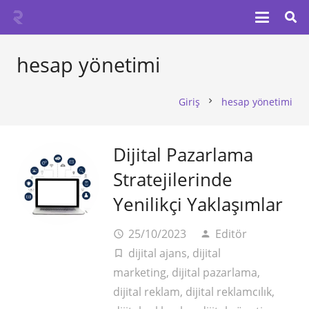
hesap yönetimi
Giriş
hesap yönetimi
chevron_right
Dijital Pazarlama
Stratejilerinde
Yenilikçi Yaklaşımlar
25/10/2023
Editör
access_time
person
dijital ajans
,
dijital
turned_in_not
marketing
,
dijital pazarlama
,
dijital reklam
,
dijital reklamcılık
,