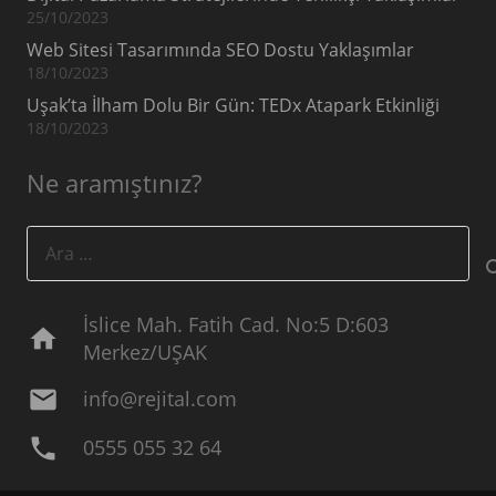
25/10/2023
Web Sitesi Tasarımında SEO Dostu Yaklaşımlar
18/10/2023
Uşak’ta İlham Dolu Bir Gün: TEDx Atapark Etkinliği
18/10/2023
Ne aramıştınız?
Arama:
İslice Mah. Fatih Cad. No:5 D:603
home
Merkez/UŞAK
mail
info@rejital.com
phone
0555 055 32 64