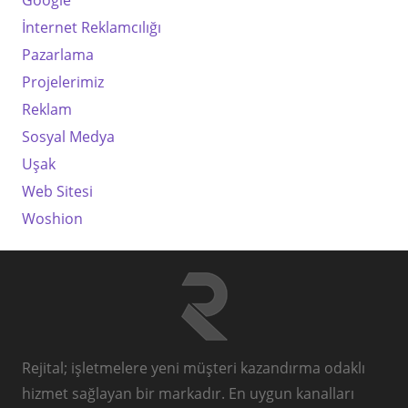
Google
İnternet Reklamcılığı
Pazarlama
Projelerimiz
Reklam
Sosyal Medya
Uşak
Web Sitesi
Woshion
Rejital; işletmelere yeni müşteri kazandırma odaklı
hizmet sağlayan bir markadır. En uygun kanalları