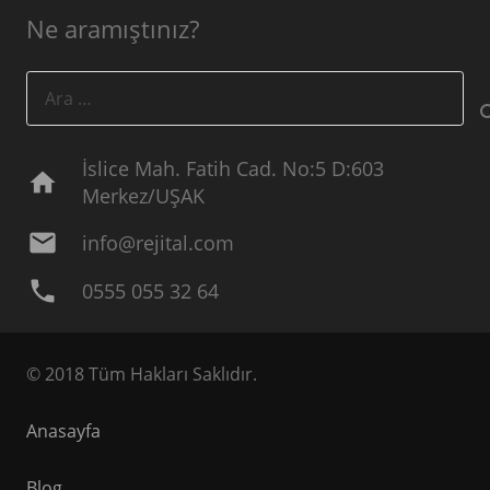
Ne aramıştınız?
Arama:
İslice Mah. Fatih Cad. No:5 D:603
home
Merkez/UŞAK
mail
info@rejital.com
phone
0555 055 32 64
© 2018 Tüm Hakları Saklıdır.
Anasayfa
Blog