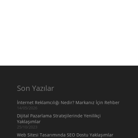
Son Yazılar
İnternet Reklamcılığı Nedir? Markanız İçin Rehber
14/05/2026
Dijital Pazarlama Stratejilerinde Yenilikçi
Yaklaşımlar
25/10/2023
Web Sitesi Tasarımında SEO Dostu Yaklaşımlar