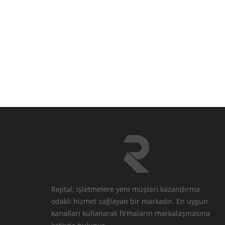
Rejital; işletmelere yeni müşteri kazandırma
odaklı hizmet sağlayan bir markadır. En uygun
kanalları kullanarak firmaların markalaşmasına