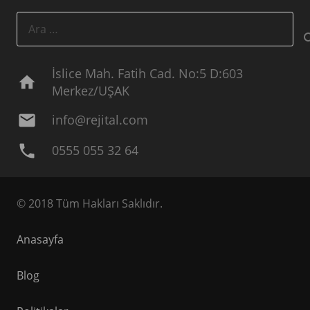
Arama:
İslice Mah. Fatih Cad. No:5 D:603
home
Merkez/UŞAK
mail
info@rejital.com
phone
0555 055 32 64
© 2018 Tüm Hakları Saklıdır.
Anasayfa
Blog