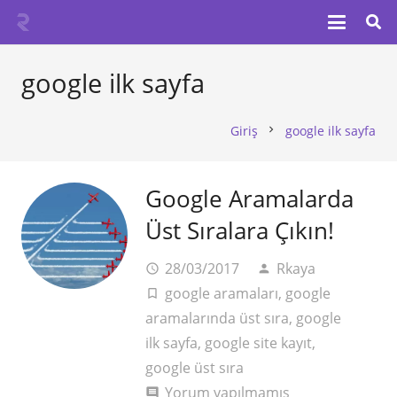
google ilk sayfa
Giriş
google ilk sayfa
chevron_right
Google Aramalarda
Üst Sıralara Çıkın!
28/03/2017
Rkaya
access_time
person
google aramaları
,
google
turned_in_not
aramalarında üst sıra
,
google
ilk sayfa
,
google site kayıt
,
google üst sıra
Yorum yapılmamış
comment