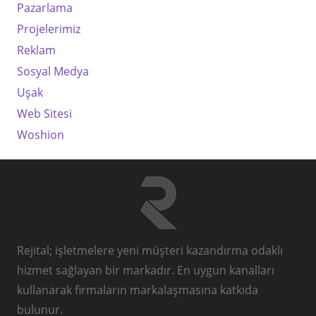
Pazarlama
Projelerimiz
Reklam
Sosyal Medya
Uşak
Web Sitesi
Woshion
Rejital; işletmelere yeni müşteri kazandırma odaklı
hizmet sağlayan bir markadır. En uygun kanalları
kullanarak firmaların markalaşmasına katkıda
bulunur.