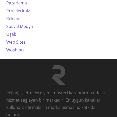
Pazarlama
Projelerimiz
Reklam
Sosyal Medya
Uşak
Web Sitesi
Woshion
Rejital; işletmelere yeni müşteri kazandırma odaklı
hizmet sağlayan bir markadır. En uygun kanalları
kullanarak firmaların markalaşmasına katkıda
bulunur.