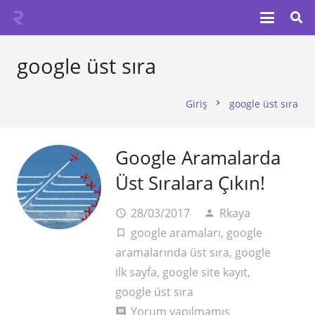
google üst sıra
Giriş
google üst sıra
chevron_right
Google Aramalarda
Üst Sıralara Çıkın!
28/03/2017
Rkaya
access_time
person
google aramaları
,
google
turned_in_not
aramalarında üst sıra
,
google
ilk sayfa
,
google site kayıt
,
google üst sıra
Yorum yapılmamış
comment