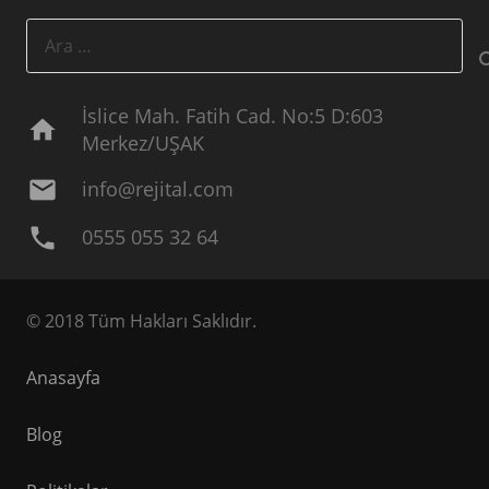
Arama:
İslice Mah. Fatih Cad. No:5 D:603
home
Merkez/UŞAK
mail
info@rejital.com
phone
0555 055 32 64
© 2018 Tüm Hakları Saklıdır.
Anasayfa
Blog