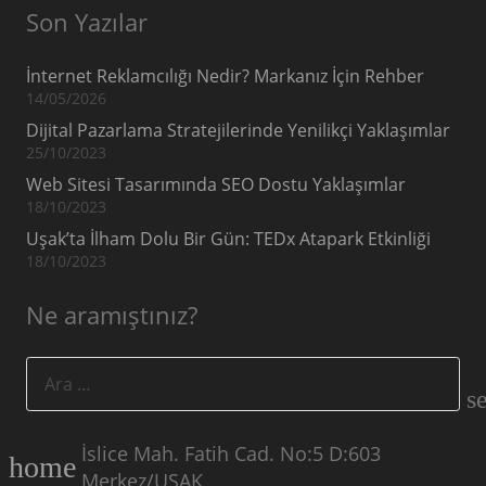
Son Yazılar
İnternet Reklamcılığı Nedir? Markanız İçin Rehber
14/05/2026
Dijital Pazarlama Stratejilerinde Yenilikçi Yaklaşımlar
25/10/2023
Web Sitesi Tasarımında SEO Dostu Yaklaşımlar
18/10/2023
Uşak’ta İlham Dolu Bir Gün: TEDx Atapark Etkinliği
18/10/2023
Ne aramıştınız?
Arama:
İslice Mah. Fatih Cad. No:5 D:603
home
Merkez/UŞAK