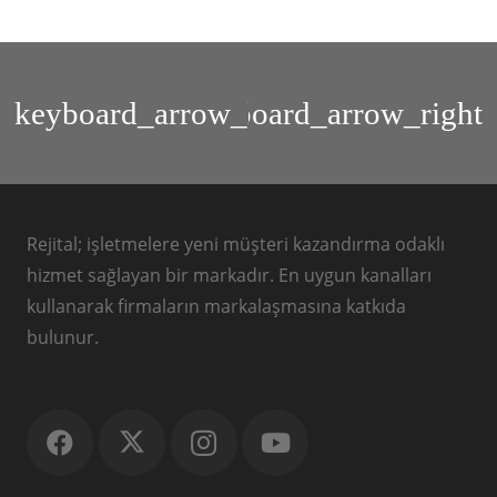
Toystop
Alphaplus
Rejital; işletmelere yeni müşteri kazandırma odaklı
hizmet sağlayan bir markadır. En uygun kanalları
kullanarak firmaların markalaşmasına katkıda
bulunur.