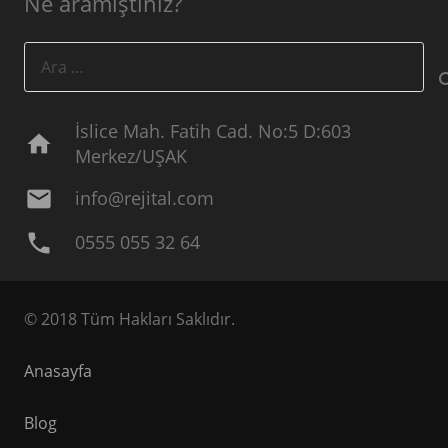
Ne aramıştınız?
Arama:
İslice Mah. Fatih Cad. No:5 D:603
home
Merkez/UŞAK
mail
info@rejital.com
phone
0555 055 32 64
© 2018 Tüm Hakları Saklıdır.
Anasayfa
Blog