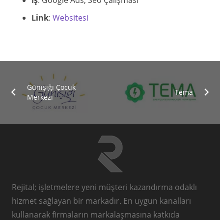
İş
: Google Ads, Seo Çalışması
Link
:
Websitesi
Günışığı Çocuk
Tema
Merkezi
Rejital; işletmelere yeni müşteri kazandırma odaklı
hizmet sağlayan bir markadır. En uygun kanalları
kullanarak firmaların markalaşmasına katkıda