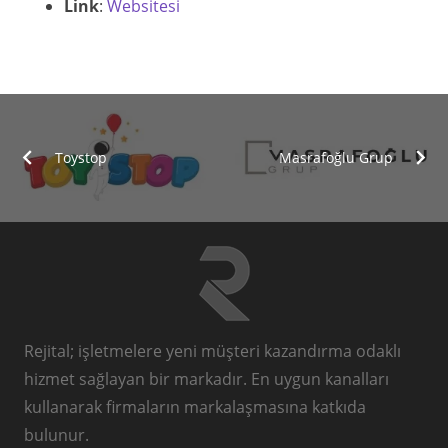
Link
:
Websitesi
Toystop
Masrafoğlu Grup
Rejital; işletmelere yeni müşteri kazandırma odaklı
hizmet sağlayan bir markadır. En uygun kanalları
kullanarak firmaların markalaşmasına katkıda
bulunur.