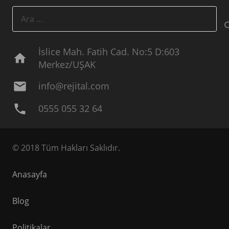
Arama:
İslice Mah. Fatih Cad. No:5 D:603
home
Merkez/UŞAK
mail
info@rejital.com
phone
0555 055 32 64
© 2018 Tüm Hakları Saklıdır.
Anasayfa
Blog
Politikalar