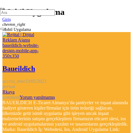
Mobil Uygulama
Giriş
chevron_right
Mobil Uygulama
Baueildich
access_time
23/05/2023
person
Rkaya
comment
Yorum yapılmamış
BAUEILDICH E-Ticaret Almanya’da şantiyeler ve inşaat alanında
faaliyet gösteren kişiler/firmalar için ürün tedariği sağlayan,
ülkemizde getir isimli uygulama gibi işleyen ancak inşaat
malzemelerinin satışını gerçekleştiren firmamızın eticaret sitesi, ios
ve android uygulamalarının yazılım ve tasarımlarını gerçekleştirdik.
Marka: Baueildich İş: Websitesi, Ios, Android Uygulama Link: