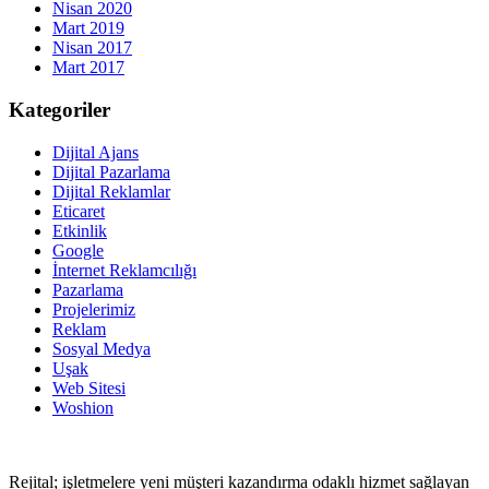
Nisan 2020
Mart 2019
Nisan 2017
Mart 2017
Kategoriler
Dijital Ajans
Dijital Pazarlama
Dijital Reklamlar
Eticaret
Etkinlik
Google
İnternet Reklamcılığı
Pazarlama
Projelerimiz
Reklam
Sosyal Medya
Uşak
Web Sitesi
Woshion
Rejital; işletmelere yeni müşteri kazandırma odaklı hizmet sağlayan