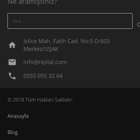
Ne aramıştınız?
Arama:
İslice Mah. Fatih Cad. No:5 D:603
home
Merkez/UŞAK
mail
info@rejital.com
phone
0555 055 32 64
© 2018 Tüm Hakları Saklıdır.
Anasayfa
Blog