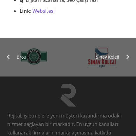
İş
: Dijital Pazarlama, Seo Çalışması
Link
:
Websitesi
Brou
Sınav Koleji
Rejital; işletmelere yeni müşteri kazandırma odaklı
hizmet sağlayan bir markadır. En uygun kanalları
kullanarak firmaların markalaşmasına katkıda