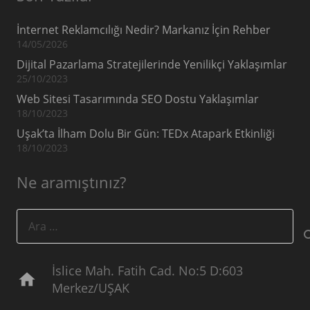
İnternet Reklamcılığı Nedir? Markanız İçin Rehber
14/05/2026
Dijital Pazarlama Stratejilerinde Yenilikçi Yaklaşımlar
25/10/2023
Web Sitesi Tasarımında SEO Dostu Yaklaşımlar
18/10/2023
Uşak’ta İlham Dolu Bir Gün: TEDx Atapark Etkinliği
18/10/2023
Ne aramıştınız?
Arama:
İslice Mah. Fatih Cad. No:5 D:603
home
Merkez/UŞAK