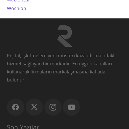
Woshion
Rejital; işletmelere yeni müşteri kazandırma odaklı
hizmet sağlayan bir markadır. En uygun kanalları
kullanarak firmaların markalaşmasına katkıda
bulunur.
Son Yazılar