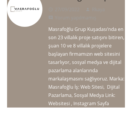
27/09/2022
Rkaya
access_time
person
Yorum yapılmamış
comment
Masrafoğlu Grup Kuşadası’nda en
son 23 villalık proje satışını bitiren,
şuan 10 ve 8 villalık projelere
başlayan firmamızın web sitesini
tasarlıyor, sosyal medya ve dijital
pazarlama alanlarında
markalaşmasını sağlıyoruz. Marka:
Masrafoğlu İş: Web Sitesi, Dijital
Pazarlama, Sosyal Medya Link:
Websitesi , Instagram Sayfa