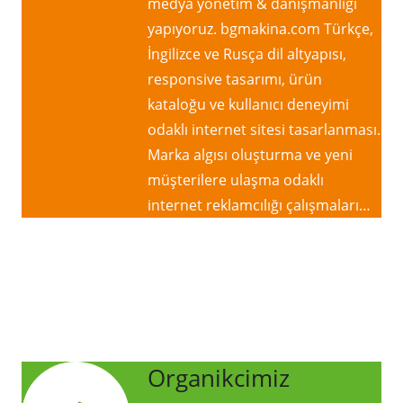
medya yönetim & danışmanlığı
yapıyoruz. bgmakina.com Türkçe,
İngilizce ve Rusça dil altyapısı,
responsive tasarımı, ürün
kataloğu ve kullanıcı deneyimi
odaklı internet sitesi tasarlanması.
Marka algısı oluşturma ve yeni
müşterilere ulaşma odaklı
internet reklamcılığı çalışmaları…
Organikcimiz