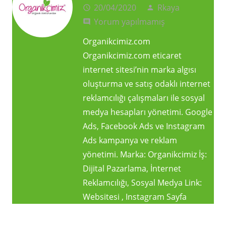
20/04/2020
Rkaya
access_time
person
Yorum yapılmamış
comment
Organikcimiz.com
Organikcimiz.com eticaret
internet sitesi’nin marka algısı
oluşturma ve satış odaklı internet
reklamcılığı çalışmaları ile sosyal
medya hesapları yönetimi. Google
Ads, Facebook Ads ve Instagram
Ads kampanya ve reklam
yönetimi. Marka: Organikcimiz İş:
Dijital Pazarlama, İnternet
Reklamcılığı, Sosyal Medya Link:
Websitesi , Instagram Sayfa