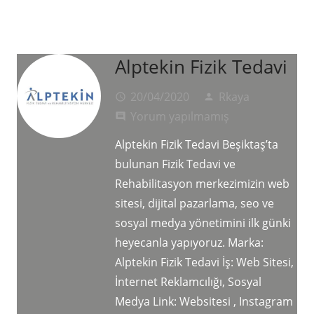
Alptekin Fizik Tedavi
20/04/2020
Rkaya
access_time
person
Yorum yapılmamış
comment
Alptekin Fizik Tedavi Beşiktaş’ta
bulunan Fizik Tedavi ve
Rehabilitasyon merkezimizin web
sitesi, dijital pazarlama, seo ve
sosyal medya yönetimini ilk günki
heyecanla yapıyoruz. Marka:
Alptekin Fizik Tedavi İş: Web Sitesi,
İnternet Reklamcılığı, Sosyal
Medya Link: Websitesi , Instagram