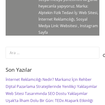
heyecanla yapıyoruz. Marka:
Alptekin Fizik Tedavi İş: Web Sitesi,
İnternet Reklamcılığı, Sosyal
Medya Link: Websitesi , Instagram
Sayfa
Arama:
Son Yazılar
İnternet Reklamcılığı Nedir? Markanız İçin Rehber
Dijital Pazarlama Stratejilerinde Yenilikçi Yaklaşımlar
Web Sitesi Tasarımında SEO Dostu Yaklaşımlar
Uşak’ta İlham Dolu Bir Gün: TEDx Atapark Etkinliği