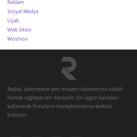
Reklam
Sosyal Medya
Uşak
Web Sitesi
Woshion
Rejital; işletmelere yeni müşteri kazandırma odaklı
hizmet sağlayan bir markadır. En uygun kanalları
kullanarak firmaların markalaşmasına katkıda
bulunur.