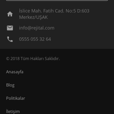
İslice Mah. Fatih Cad. No:5 D:603
home
Merkez/UŞAK
mail
info@rejital.com
phone
0555 055 32 64
© 2018 Tüm Hakları Saklıdır.
Anasayfa
Blog
Politikalar
İletişim