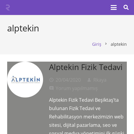
alptekin
Giriş
alptekin
chevron_right
Alptekin Fizik Tedavi
20/04/2020
Rkaya
access_time
person
Yorum yapılmamış
comment
Alptekin Fizik Tedavi Beşiktaş’ta
bulunan Fizik Tedavi ve
Rehabilitasyon merkezimizin web
sitesi, dijital pazarlama, seo ve
sosyal medya yönetimini ilk günki