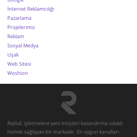
İnternet Reklamcılığı
Pazarlama
Projelerimiz
Reklam
Sosyal Medya
Uşak
Web Sitesi
Woshion
Rejital; işletmelere yeni müşteri kazandırma odaklı
hizmet sağlayan bir markadır. En uygun kanalları