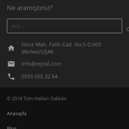
Ne aramıştınız?
Arama:
İslice Mah. Fatih Cad. No:5 D:603
home
Merkez/UŞAK
mail
info@rejital.com
phone
0555 055 32 64
© 2018 Tüm Hakları Saklıdır.
Anasayfa
Blog