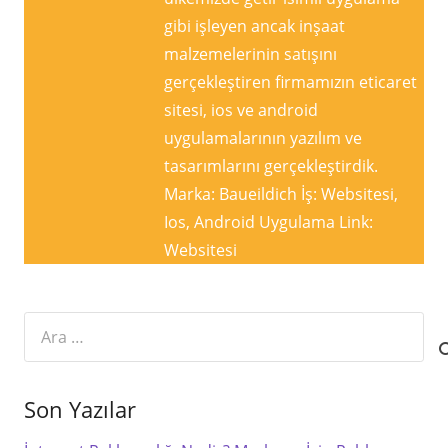
gibi işleyen ancak inşaat
malzemelerinin satışını
gerçekleştiren firmamızın eticaret
sitesi, ios ve android
uygulamalarının yazılım ve
tasarımlarını gerçekleştirdik.
Marka: Baueildich İş: Websitesi,
Ios, Android Uygulama Link:
Websitesi
Arama:
Son Yazılar