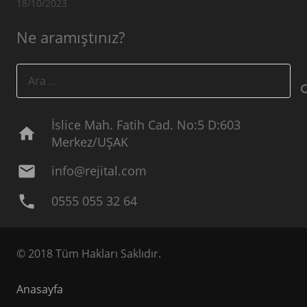
18/10/2023
Ne aramıştınız?
Arama:
İslice Mah. Fatih Cad. No:5 D:603
home
Merkez/UŞAK
mail
info@rejital.com
phone
0555 055 32 64
© 2018 Tüm Hakları Saklıdır.
Anasayfa