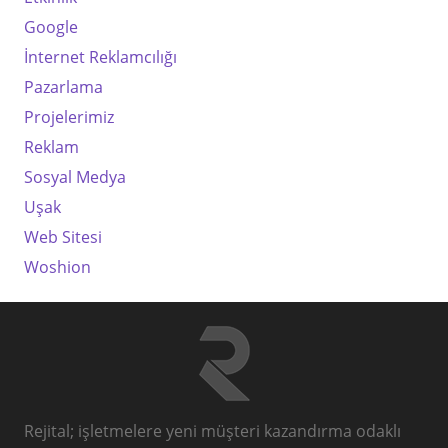
Google
İnternet Reklamcılığı
Pazarlama
Projelerimiz
Reklam
Sosyal Medya
Uşak
Web Sitesi
Woshion
Rejital; işletmelere yeni müşteri kazandırma odaklı