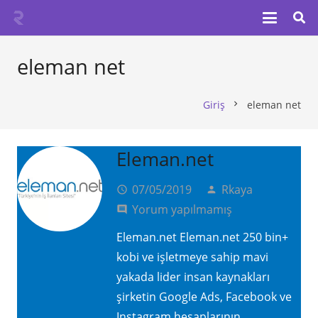
eleman net
Giriş
eleman net
chevron_right
Eleman.net
07/05/2019
Rkaya
access_time
person
Yorum yapılmamış
comment
Eleman.net Eleman.net 250 bin+
kobi ve işletmeye sahip mavi
yakada lider insan kaynakları
şirketin Google Ads, Facebook ve
Instagram hesaplarının