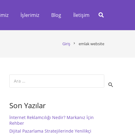
imiz
İşlerimiz
Blog
İletişim
Giriş
chevron_right
emlak website
Arama:
Son Yazılar
İnternet Reklamcılığı Nedir? Markanız İçin
Rehber
Dijital Pazarlama Stratejilerinde Yenilikçi