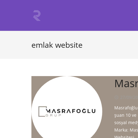
emlak website
Masr
27/09/2
access_time
Masrafoğlu 
şuan 10 ve 8
sosyal medy
Marka: Masr
Websitesi ,