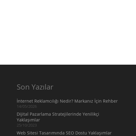
Son Yazılar
İnternet Reklamcılığı Nedir? Markanız İçin Rehber
14/05/2026
Dijital Pazarlama Stratejilerinde Yenilikçi
Yaklaşımlar
25/10/2023
Web Sitesi Tasarımında SEO Dostu Yaklaşımlar