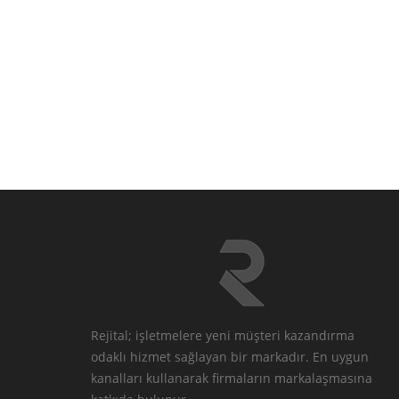
Rejital; işletmelere yeni müşteri kazandırma
odaklı hizmet sağlayan bir markadır. En uygun
kanalları kullanarak firmaların markalaşmasına