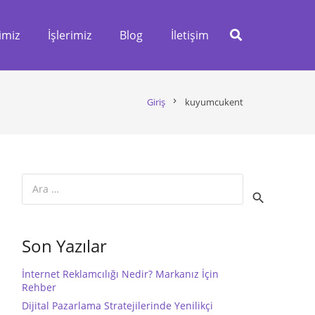
imiz
İşlerimiz
Blog
İletişim
Giriş
chevron_right
kuyumcukent
Arama:
Son Yazılar
İnternet Reklamcılığı Nedir? Markanız İçin
Rehber
Dijital Pazarlama Stratejilerinde Yenilikçi