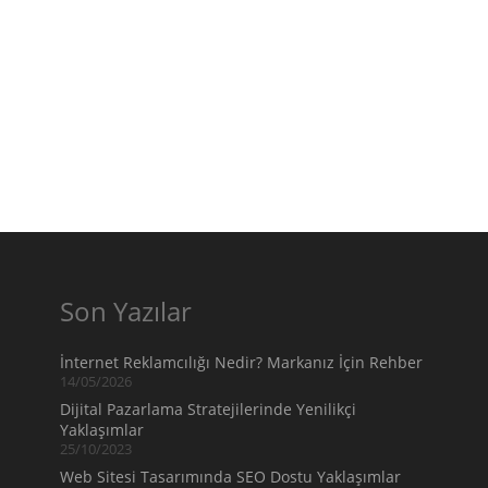
Son Yazılar
İnternet Reklamcılığı Nedir? Markanız İçin Rehber
14/05/2026
Dijital Pazarlama Stratejilerinde Yenilikçi
Yaklaşımlar
25/10/2023
Web Sitesi Tasarımında SEO Dostu Yaklaşımlar