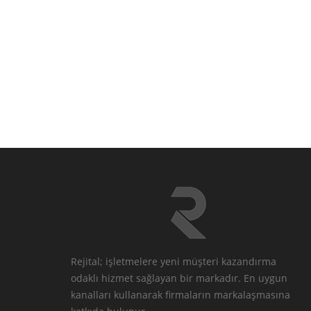
Rejital; işletmelere yeni müşteri kazandırma
odaklı hizmet sağlayan bir markadır. En uygun
kanalları kullanarak firmaların markalaşmasına