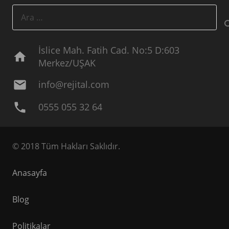
Arama:
İslice Mah. Fatih Cad. No:5 D:603
home
Merkez/UŞAK
mail
info@rejital.com
phone
0555 055 32 64
© 2018 Tüm Hakları Saklıdır.
Anasayfa
Blog
Politikalar