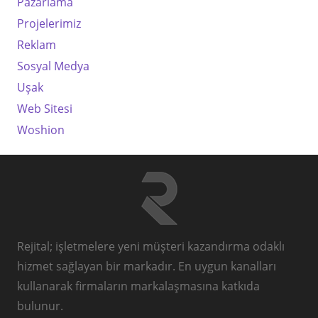
Pazarlama
Projelerimiz
Reklam
Sosyal Medya
Uşak
Web Sitesi
Woshion
Rejital; işletmelere yeni müşteri kazandırma odaklı
hizmet sağlayan bir markadır. En uygun kanalları
kullanarak firmaların markalaşmasına katkıda
bulunur.