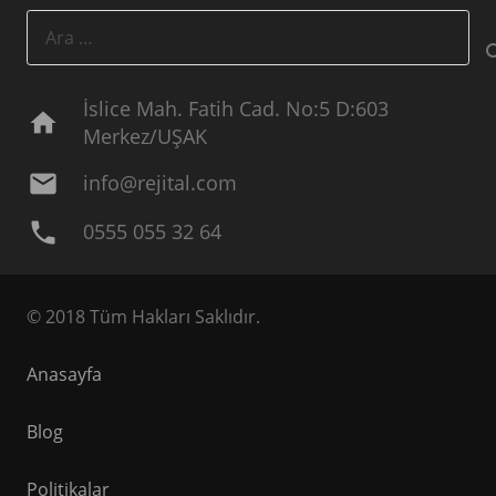
Arama:
İslice Mah. Fatih Cad. No:5 D:603
home
Merkez/UŞAK
mail
info@rejital.com
phone
0555 055 32 64
© 2018 Tüm Hakları Saklıdır.
Anasayfa
Blog
Politikalar