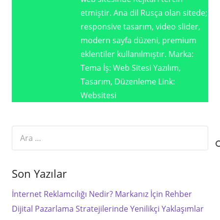
etmiştir. Ana dil Rusça olan sitede;
responsive tasarım, video slider,
modern sayfa düzeni, premium
eklentiler kullanılmıştır. Marka:
Tema İş: Web Sitesi Yazılım,
Tasarım, Düzenleme Link:
Websitesi
Arama:
Son Yazılar
İnternet Reklamcılığı Nedir? Markanız İçin Rehber
Dijital Pazarlama Stratejilerinde Yenilikçi Yaklaşımlar