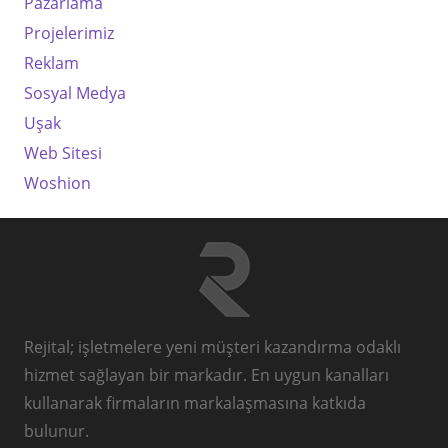
Pazarlama
Projelerimiz
Reklam
Sosyal Medya
Uşak
Web Sitesi
Woshion
Rejital; işletmelere yeni müşteri kazandırma odaklı
hizmet sağlayan bir markadır. En uygun kanalları
kullanarak firmaların markalaşmasına katkıda
bulunur.