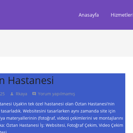
Anasayfa
Hizmetler
n Hastanesi
025
Rkaya
Yorum yapılmamış
person
comment
nesi Uşak’ın tek özel hastanesi olan Öztan Hastanesi’nin
 tasarladık. Websitesini tasarlarken aynı zamanda site için
ya materyallerinin (fotoğraf, video) çekimlerini ve montajlarını
ka: Öztan Hastanesi İş: Websitesi, Fotoğraf Çekim, Video Çekim
tesi