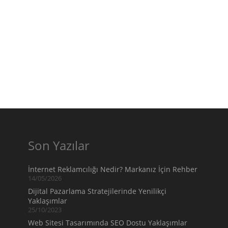
Son Yazılar
İnternet Reklamcılığı Nedir? Markanız İçin Rehber
14/05/2026
Dijital Pazarlama Stratejilerinde Yenilikçi
Yaklaşımlar
25/10/2023
Web Sitesi Tasarımında SEO Dostu Yaklaşımlar