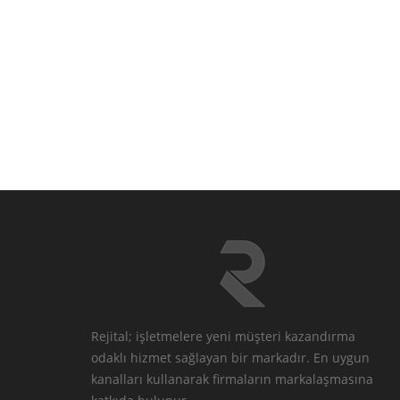
Rejital; işletmelere yeni müşteri kazandırma
odaklı hizmet sağlayan bir markadır. En uygun
kanalları kullanarak firmaların markalaşmasına