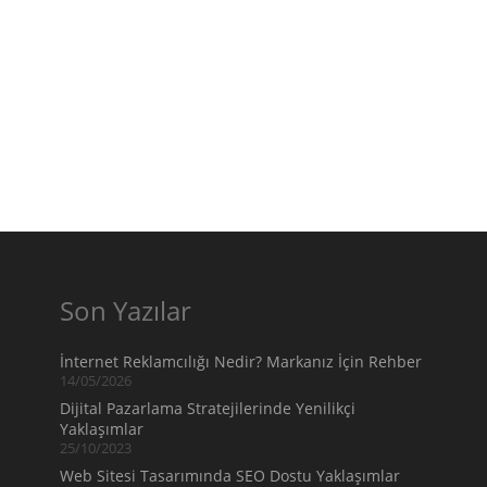
Son Yazılar
İnternet Reklamcılığı Nedir? Markanız İçin Rehber
14/05/2026
Dijital Pazarlama Stratejilerinde Yenilikçi
Yaklaşımlar
25/10/2023
Web Sitesi Tasarımında SEO Dostu Yaklaşımlar