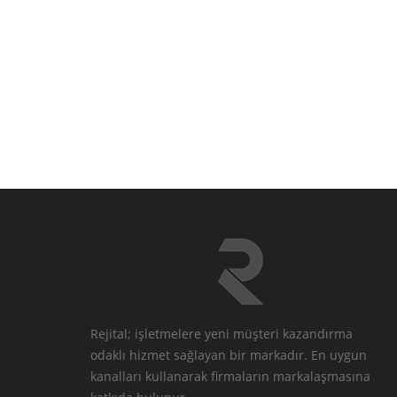
Rejital; işletmelere yeni müşteri kazandırma
odaklı hizmet sağlayan bir markadır. En uygun
kanalları kullanarak firmaların markalaşmasına