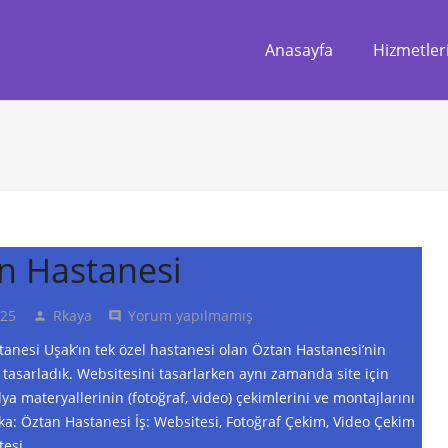
Anasayfa
Hizmetler
n Hastanesi
025
Rkaya
Yorum yapılmamış
person
comment
nesi Uşak’ın tek özel hastanesi olan Öztan Hastanesi’nin
 tasarladık. Websitesini tasarlarken aynı zamanda site için
ya materyallerinin (fotoğraf, video) çekimlerini ve montajlarını
ka: Öztan Hastanesi İş: Websitesi, Fotoğraf Çekim, Video Çekim
tesi