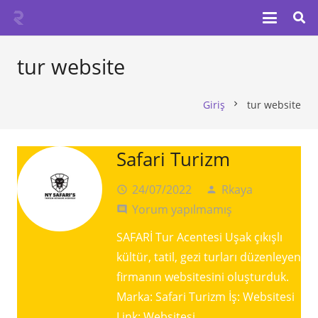
tur website
Giriş
tur website
chevron_right
Safari Turizm
24/07/2022
Rkaya
access_time
person
Yorum yapılmamış
comment
SAFARİ Tur Acentesi Uşak çıkışlı
kültür, tatil, gezi turları düzenleyen
firmanın websitesini oluşturduk.
Marka: Safari Turizm İş: Websitesi
Link: Websitesi