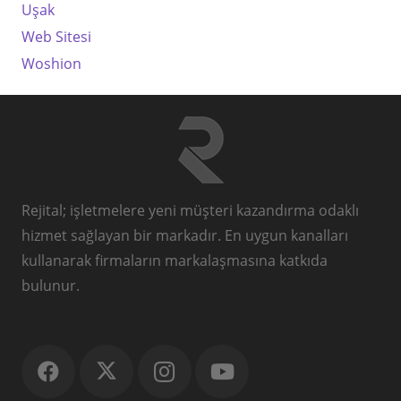
Uşak
Web Sitesi
Woshion
Rejital; işletmelere yeni müşteri kazandırma odaklı
hizmet sağlayan bir markadır. En uygun kanalları
kullanarak firmaların markalaşmasına katkıda
bulunur.