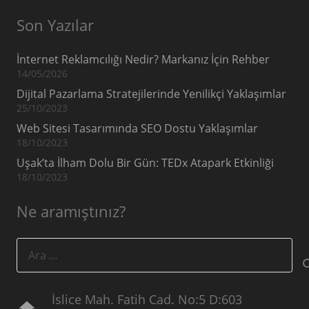
Son Yazılar
İnternet Reklamcılığı Nedir? Markanız İçin Rehber
14/05/2026
Dijital Pazarlama Stratejilerinde Yenilikçi Yaklaşımlar
25/10/2023
Web Sitesi Tasarımında SEO Dostu Yaklaşımlar
18/10/2023
Uşak’ta İlham Dolu Bir Gün: TEDx Atapark Etkinliği
18/10/2023
Ne aramıştınız?
Arama:
İslice Mah. Fatih Cad. No:5 D:603
home