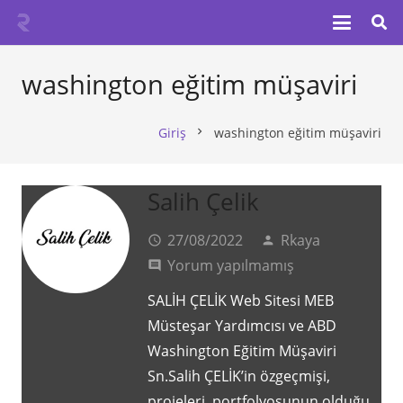
washington eğitim müşaviri
Giriş
washington eğitim müşaviri
chevron_right
Salih Çelik
27/08/2022
Rkaya
access_time
person
Yorum yapılmamış
comment
SALİH ÇELİK Web Sitesi MEB
Müsteşar Yardımcısı ve ABD
Washington Eğitim Müşaviri
Sn.Salih ÇELİK’in özgeçmişi,
projeleri, portfolyosunun olduğu