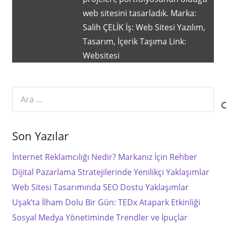
web sitesini tasarladık. Marka:
Salih ÇELİK İş: Web Sitesi Yazılım,
Tasarım, İçerik Taşıma Link:
Websitesi
Arama:
Son Yazılar
İnternet Reklamcılığı Nedir? Markanız İçin Rehber
Dijital Pazarlama Stratejilerinde Yenilikçi Yaklaşımlar
Web Sitesi Tasarımında SEO Dostu Yaklaşımlar
Uşak’ta İlham Dolu Bir Gün: TEDx Atapark Etkinliği
Sosyal Medya Yönetiminde Trendler ve İpuçlar