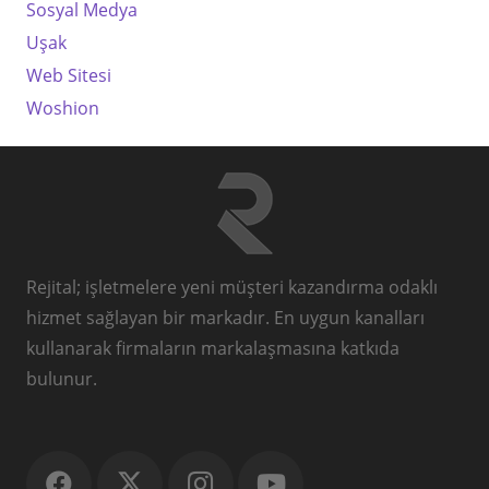
Sosyal Medya
Uşak
Web Sitesi
Woshion
Rejital; işletmelere yeni müşteri kazandırma odaklı
hizmet sağlayan bir markadır. En uygun kanalları
kullanarak firmaların markalaşmasına katkıda
bulunur.