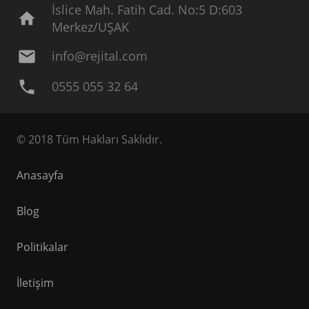
İslice Mah. Fatih Cad. No:5 D:603
home
Merkez/UŞAK
mail
info@rejital.com
phone
0555 055 32 64
© 2018 Tüm Hakları Saklıdır.
Anasayfa
Blog
Politikalar
İletişim