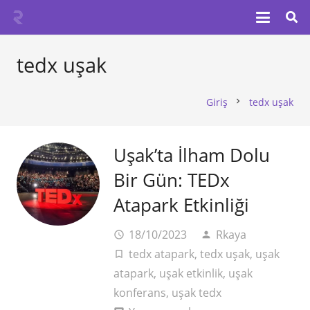
tedx uşak
Giriş
tedx uşak
chevron_right
Uşak’ta İlham Dolu
Bir Gün: TEDx
Atapark Etkinliği
18/10/2023
Rkaya
access_time
person
tedx atapark
,
tedx uşak
,
uşak
turned_in_not
atapark
,
uşak etkinlik
,
uşak
konferans
,
uşak tedx