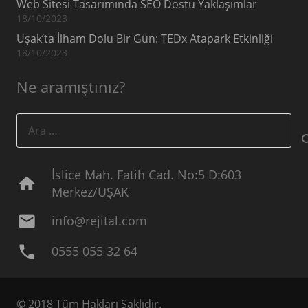
Web Sitesi Tasarımında SEO Dostu Yaklaşımlar
18/10/2023
Uşak’ta İlham Dolu Bir Gün: TEDx Atapark Etkinliği
18/10/2023
Ne aramıştınız?
Arama:
İslice Mah. Fatih Cad. No:5 D:603
home
Merkez/UŞAK
mail
info@rejital.com
phone
0555 055 32 64
© 2018 Tüm Hakları Saklıdır.