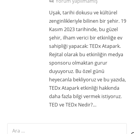
Yorum yapılmamış
comment
Uşak, tarihi dokusu ve kültürel
zenginlikleriyle bilinen bir şehir. 19
Kasım 2023 tarihinde, bu güzel
şehir, ilham verici bir etkinliğe ev
sahipliği yapacak: TEDx Atapark.
Rejital olarak bu etkinliğin medya
sponsoru olmaktan gurur
duyuyoruz. Bu özel günü
heyecanla bekliyoruz ve bu yazıda,
TEDx Atapark etkinliği hakkında
daha fazla bilgi vermek istiyoruz.
TED ve TEDx Nedir?…
Arama: