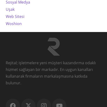
Sosyal Medya
Uşak
Web Sitesi
Woshion
Rejital; işletmelere yeni müşteri kazandırma odaklı
hizmet sağlayan bir markadır. En uygun kanalları
kullanarak firmaların markalaşmasına katkıda
bulunur.