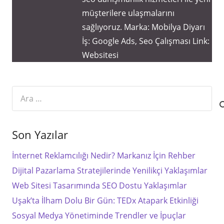
müşterilere ulaşmalarını
sağlıyoruz. Marka: Mobilya Diyarı
İş: Google Ads, Seo Çalışması Link:
Websitesi
Arama:
Son Yazılar
İnternet Reklamcılığı Nedir? Markanız İçin Rehber
Dijital Pazarlama Stratejilerinde Yenilikçi Yaklaşımlar
Web Sitesi Tasarımında SEO Dostu Yaklaşımlar
Uşak’ta İlham Dolu Bir Gün: TEDx Atapark Etkinliği
Sosyal Medya Yönetiminde Trendler ve İpuçlar