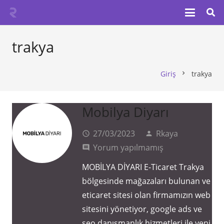
trakya
Giriş
trakya
chevron_right
Mobilya Diyarı
27/03/2023
Rkaya
access_time
person
Yorum yapılmamış
comment
MOBİLYA DİYARI E-Ticaret Trakya
bölgesinde mağazaları bulunan ve
eticaret sitesi olan firmamızın web
sitesini yönetiyor, google ads ve
seo danışmanlık hizmetleri ile yeni