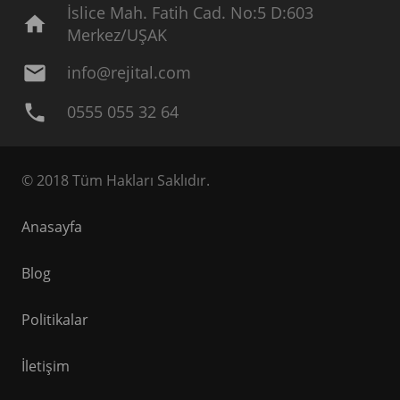
İslice Mah. Fatih Cad. No:5 D:603
home
Merkez/UŞAK
mail
info@rejital.com
phone
0555 055 32 64
© 2018 Tüm Hakları Saklıdır.
Anasayfa
Blog
Politikalar
İletişim