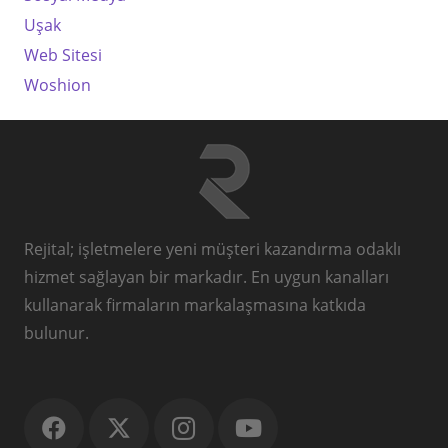
Uşak
Web Sitesi
Woshion
Rejital; işletmelere yeni müşteri kazandırma odaklı
hizmet sağlayan bir markadır. En uygun kanalları
kullanarak firmaların markalaşmasına katkıda
bulunur.