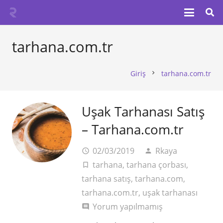
tarhana.com.tr
Giriş
tarhana.com.tr
chevron_right
Uşak Tarhanası Satış
– Tarhana.com.tr
02/03/2019
Rkaya
access_time
person
tarhana
,
tarhana çorbası
,
turned_in_not
tarhana satış
,
tarhana.com
,
tarhana.com.tr
,
uşak tarhanası
Yorum yapılmamış
comment