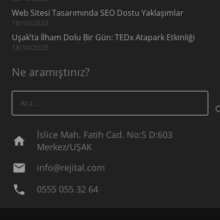
Web Sitesi Tasarımında SEO Dostu Yaklaşımlar
18/10/2023
Uşak’ta İlham Dolu Bir Gün: TEDx Atapark Etkinliği
18/10/2023
Ne aramıştınız?
Arama:
İslice Mah. Fatih Cad. No:5 D:603
home
Merkez/UŞAK
mail
info@rejital.com
phone
0555 055 32 64