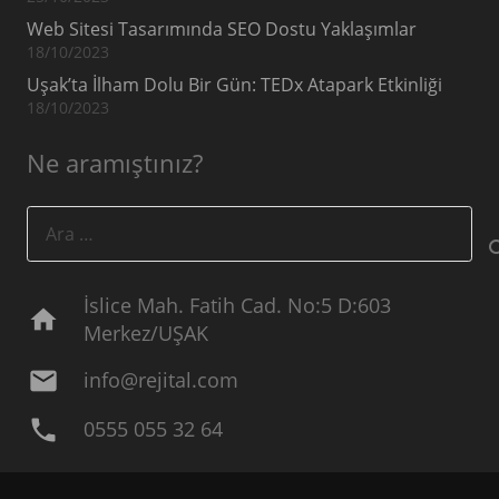
Web Sitesi Tasarımında SEO Dostu Yaklaşımlar
18/10/2023
Uşak’ta İlham Dolu Bir Gün: TEDx Atapark Etkinliği
18/10/2023
Ne aramıştınız?
Arama:
İslice Mah. Fatih Cad. No:5 D:603
home
Merkez/UŞAK
mail
info@rejital.com
phone
0555 055 32 64