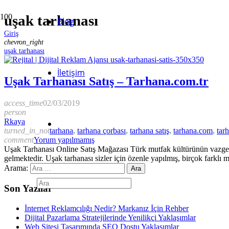
uşak tarhanası
Blog
Giriş
chevron_right
uşak tarhanası
İletişim
Uşak Tarhanası Satış – Tarhana.com.tr
access_time
02/03/2019
person
Rkaya
turned_in_not
tarhana
,
tarhana çorbası
,
tarhana satış
,
tarhana.com
,
tar
comment
Yorum yapılmamış
Uşak Tarhanası Online Satış Mağazası Türk mutfak kültürünün vazgeçil
gelmektedir. Uşak tarhanası sizler için özenle yapılmış, birçok farklı 
Arama:
Son Yazılar
İnternet Reklamcılığı Nedir? Markanız İçin Rehber
Dijital Pazarlama Stratejilerinde Yenilikçi Yaklaşımlar
Web Sitesi Tasarımında SEO Dostu Yaklaşımlar