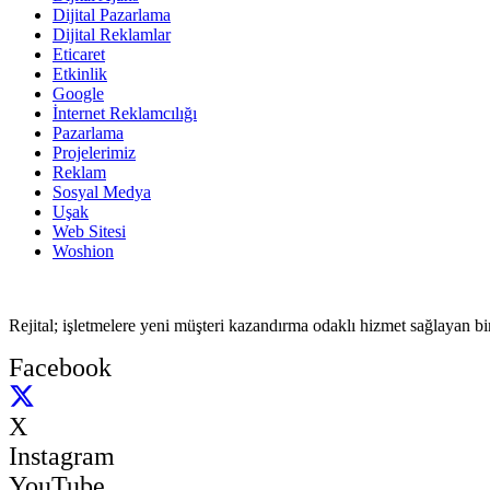
Dijital Pazarlama
Dijital Reklamlar
Eticaret
Etkinlik
Google
İnternet Reklamcılığı
Pazarlama
Projelerimiz
Reklam
Sosyal Medya
Uşak
Web Sitesi
Woshion
Rejital; işletmelere yeni müşteri kazandırma odaklı hizmet sağlayan b
Facebook
X
Instagram
YouTube