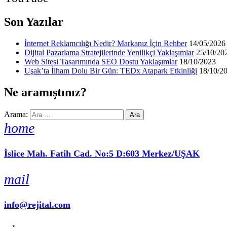
Son Yazılar
İnternet Reklamcılığı Nedir? Markanız İçin Rehber
14/05/2026
Dijital Pazarlama Stratejilerinde Yenilikçi Yaklaşımlar
25/10/20
Web Sitesi Tasarımında SEO Dostu Yaklaşımlar
18/10/2023
Uşak’ta İlham Dolu Bir Gün: TEDx Atapark Etkinliği
18/10/2
Ne aramıştınız?
Arama:
home
İslice Mah. Fatih Cad. No:5 D:603 Merkez/UŞAK
mail
info@rejital.com