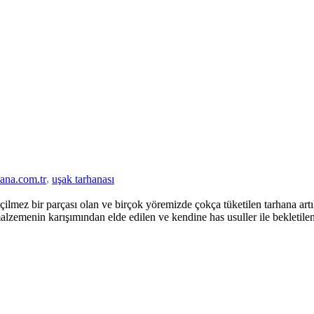
hana.com.tr
,
uşak tarhanası
mez bir parçası olan ve birçok yöremizde çokça tüketilen tarhana artı
malzemenin karışımından elde edilen ve kendine has usuller ile bekletile